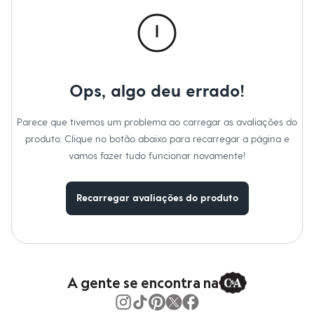
Calças
Casacos e Jaquetas
Jeans
Macacões
Saias
Shorts e Bermudas
Vestidos
Ops, algo deu errado!
Acessórios
Bolsas
Bonés e Chapéus
Parece que tivemos um problema ao carregar as avaliações do
Bijoux
produto. Clique no botão abaixo para recarregar a página e
Cintos
Óculos
vamos fazer tudo funcionar novamente!
Relógios
Calçados
Botas
Recarregar avaliações do produto
Chinelos
Rasteirinhas
Sandálias
Sapatilhas
Tênis
Marcas
City
A gente se encontra na
Clock House
Mindset