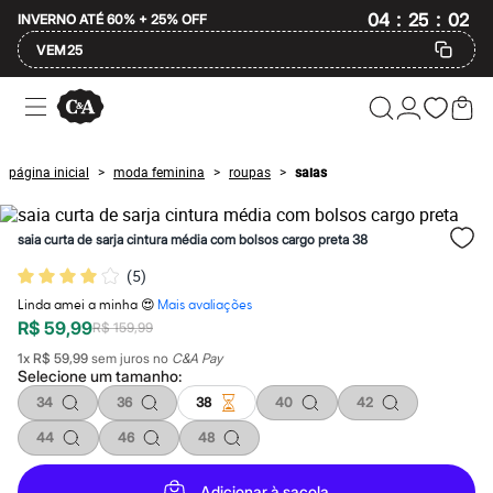
:
:
04
25
01
INVERNO ATÉ 60% + 25% OFF
VEM25
Ofertas
Compre por Departamento
Feminino
Masculino
página inicial
moda feminina
roupas
saias
>
>
>
Infantil
Calçados
Mindse7
saia curta de sarja cintura média com bolsos cargo preta 38
Plus Size
Até 20% off
(
5
)
Até 40% off
Até 60% off
Linda amei a minha 😍
Mais avaliações
A partir de 60% off
R$ 59,99
R$ 159,99
Feminino
1
x
R$ 59,99
sem juros no
C&A Pay
Em alta
Selecione um
tamanho
:
Inverno
Alfaiataria
34
36
38
40
42
Novidades
44
46
48
Roupas
Blusas e Camisetas
Básicos
Adicionar à sacola