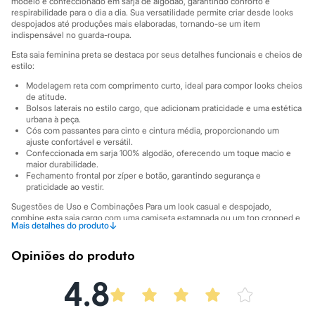
modelo é confeccionado em sarja de algodão, garantindo conforto e
Sawary
respirabilidade para o dia a dia. Sua versatilidade permite criar desde looks
Yessica
despojados até produções mais elaboradas, tornando-se um item
Moda esportiva
indispensável no guarda-roupa.
Acessórios
Esta saia feminina preta se destaca por seus detalhes funcionais e cheios de
Blusas
estilo:
Calçados
Leggings
Modelagem reta com comprimento curto, ideal para compor looks cheios
Shorts e Bermudas
de atitude.
Tops
Bolsos laterais no estilo cargo, que adicionam praticidade e uma estética
Moda íntima
urbana à peça.
Cós com passantes para cinto e cintura média, proporcionando um
Calcinhas
ajuste confortável e versátil.
Cintas e Modeladores
Confeccionada em sarja 100% algodão, oferecendo um toque macio e
Meias
maior durabilidade.
Pijamas
Fechamento frontal por zíper e botão, garantindo segurança e
Sutiãs e Tops
praticidade ao vestir.
Moda praia
Sugestões de Uso e Combinações Para um look casual e despojado,
Biquínis
combine esta saia cargo com uma camiseta estampada ou um top cropped e
Maiôs
↓
Mais detalhes do produto
tênis. Se a ideia é uma produção para a noite, aposte em uma blusa de tecido
Saídas de praia
mais leve, como seda ou cetim, e um coturno ou bota de salto. Acessórios
Personagens
como cintos e bolsas transversais complementam o visual com ainda mais
Opiniões do produto
Plus size
personalidade.
Blusas e Camisetas
4.8
A gente se encontra na C&A! ❤
Calças
Casacos e Jaquetas
Jeans
A Modelo veste tamanho M.
Suas medidas são: