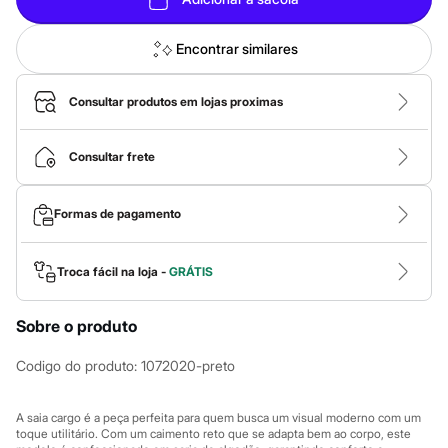
Calças
Casacos e Jaquetas
Jeans
Encontrar similares
Macacões
Saias
Shorts e Bermudas
Consultar produtos em lojas proximas
Vestidos
Acessórios
Bolsas
Consultar frete
Bonés e Chapéus
Bijoux
Cintos
Formas de pagamento
Óculos
Relógios
Calçados
Troca fácil na loja -
GRÁTIS
Botas
Chinelos
Rasteirinhas
Sobre o produto
Sandálias
Sapatilhas
Tênis
Codigo do produto
:
1072020-preto
Marcas
City
A saia cargo é a peça perfeita para quem busca um visual moderno com um
Clock House
toque utilitário. Com um caimento reto que se adapta bem ao corpo, este
Mindset