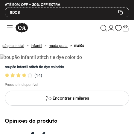
ATÉ 50% OFF + 30% OFF EXTRA
8DO8
Ofertas
Compre por Departamento
Feminino
Masculino
página inicial
infantil
moda praia
maiôs
>
>
>
Infantil
Calçados
Plus Size
2 calçados por R$189
roupão infantil stitch tie dye colorido
2 peças por R$199
(
14
)
3 lingeries por R$99
3 itens de beleza por R$129
Produto Indisponível
Até 20% off
Até 40% off
Até 60% off
Encontrar similares
A partir de 60% off
Feminino
Em alta
Inverno
Opiniões do produto
Alfaiataria
Novidades