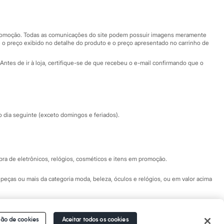
Nossas lojas
Nossas lojas plus size
Central de ética
 promoção. Todas as comunicações do site podem possuir imagens meramente
 o preço exibido no detalhe do produto e o preço apresentado no carrinho de
Eventos
Antes de ir à loja, certifique-se de que recebeu o e-mail confirmando que o
Especial Dia dos Pais
dia seguinte (exceto domingos e feriados).
a de eletrônicos, relógios, cosméticos e itens em promoção.
peças ou mais da categoria moda, beleza, óculos e relógios, ou em valor acima
 Fale conosco pelo
chat on-line
- Alameda Araguaia, 1222, Alphaville - Barueri -
ão de cookies
Aceitar todos os cookies