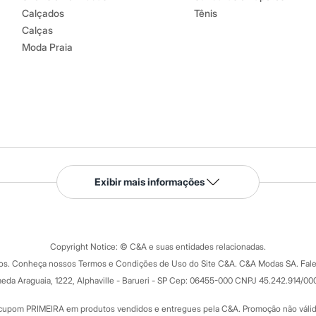
Calçados
Tênis
Calças
Moda Praia
Serviços
Exibir mais informações
Tipos de serviços
o C&A
Clique e retire
Trocas e devoluções
ograma
Copyright Notice: © C&A e suas entidades relacionadas.
Formas de pagamento
dos. Conheça nossos Termos e Condições de Uso do Site C&A. C&A Modas SA. Fale
Todas as vantagens
ay
eda Araguaia, 1222, Alphaville - Barueri - SP Cep: 06455-000 CNPJ 45.242.914/00
Minha C&A
rtão
Cupons de desconto
cupom PRIMEIRA em produtos vendidos e entregues pela C&A. Promoção não válida p