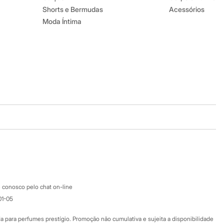
Shorts e Bermudas
Acessórios
Moda Íntima
Baixe o app
Google store
Apple store
Atendimento
 conosco pelo chat on-line
01-05
Ajuda
Fale conosco
ara perfumes prestígio. Promoção não cumulativa e sujeita a disponibilidade