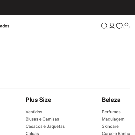
dades
Confira 
Plus Size
Beleza
Vestidos
Perfumes
Blusas e Camisas
Maquiagem
Casacos e Jaquetas
Skincare
Calças
Corpo e Banho