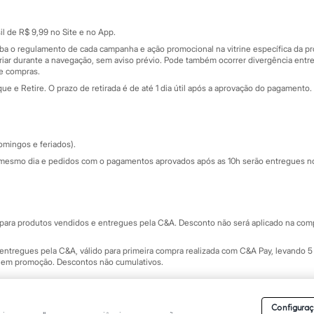
Cartão presente
atórios
Sobre o cartão presente
nceira
l de R$ 9,99 no Site e no App.
de
iba o regulamento de cada campanha e ação promocional na vitrine específica da
iar durante a navegação, sem aviso prévio. Pode também ocorrer divergência entre
de compras.
 e Retire. O prazo de retirada é de até 1 dia útil após a aprovação do pagamento. 
omingos e feriados).
mesmo dia e pedidos com o pagamentos aprovados após as 10h serão entregues no 
Segurança e qualidade
ara produtos vendidos e entregues pela C&A. Desconto não será aplicado na compr
ntregues pela C&A, válido para primeira compra realizada com C&A Pay, levando 5 
s em promoção. Descontos não cumulativos.
rvados.
Conheça nossos Termos e Condições de Uso do Site C&A
. C&A Modas SA.
Configuraç