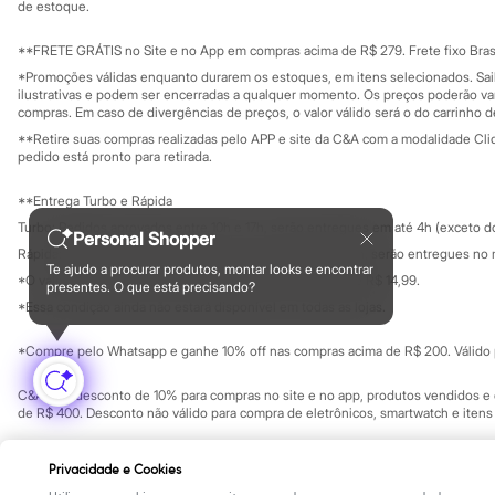
Yessica
Investidores
de estoque.
Ouvidoria / Rel
Moda esportiva
Sala de imprensa
Acessórios
Educação fina
**FRETE GRÁTIS no Site e no App em compras acima de R$ 279. Frete fixo Brasi
Blusas
Privacidade
Sustentabilida
*Promoções válidas enquanto durarem os estoques, em itens selecionados. Sa
Calçados
Configuração de cookies
ilustrativas e podem ser encerradas a qualquer momento. Os preços poderão var
Leggings
Minha privacidade
compras. Em caso de divergências de preços, o valor válido será o do carrinho 
Shorts e Bermudas
**Retire suas compras realizadas pelo APP e site da C&A com a modalidade Clique
Tops
pedido está pronto para retirada.
Moda íntima
Calcinhas
**Entrega Turbo e Rápida
Cintas e Modeladores
Meias
Turbo: Pedidos aprovados entre 10h e 17h, serão entregues em até 4h (exceto d
Personal Shopper
Pijamas
Rápida: Pedidos com os pagamentos aprovados até as 10h, serão entregues no 
Sutiãs e Tops
Te ajudo a procurar produtos, montar looks e encontrar
*O valor do frete para o turbo é R$ 24,99 e para a rápida é R$ 14,99.
Moda praia
presentes. O que está precisando?
Formas de pagamento
Biquínis
*Essa condição ainda não estará disponível em todas as lojas.
Maiôs
Saídas de praia
*Compre pelo Whatsapp e ganhe 10% off nas compras acima de R$ 200. Válido p
Personagens
Plus size
C&A Pay: desconto de 10% para compras no site e no app, produtos vendidos e e
Blusas e Camisetas
de R$ 400. Desconto não válido para compra de eletrônicos, smartwatch e iten
Calças
Casacos e Jaquetas
Copyright Notice: © C&A e suas entidades relacionadas. Todos os direitos rese
Jeans
Privacidade e Cookies
SP Cep: 06455-000 CNPJ 45.242.914/0001-05
Moda esportiva