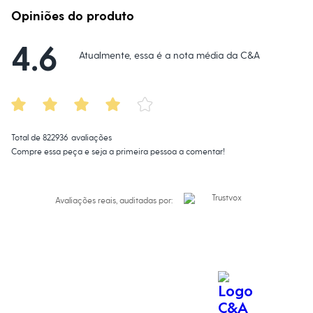
Calças
Casacos e Jaquetas
Opiniões do produto
Jeans
Macacões
4.6
Saias
Atualmente, essa é a nota média da C&A
Shorts e Bermudas
Vestidos
Acessórios
Bolsas
Bonés e Chapéus
Bijoux
Total de
822936
avaliações
Cintos
Óculos
Compre essa peça e seja a primeira pessoa a comentar!
Relógios
Calçados
Botas
Avaliações reais, auditadas por:
Chinelos
Rasteirinhas
Sandálias
Sapatilhas
Tênis
Marcas
City
Clock House
Mindset