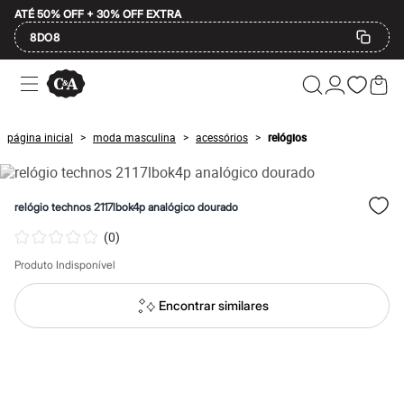
ATÉ 50% OFF + 30% OFF EXTRA
8DO8
Ofertas
Compre por Departamento
Feminino
Masculino
página inicial
moda masculina
acessórios
relógios
>
>
>
Infantil
Calçados
Mindse7
Plus Size
relógio technos 2117lbok4p analógico dourado
Até 20% off
Até 40% off
(
0
)
Até 60% off
A partir de 60% off
Produto Indisponível
Feminino
Em alta
Encontrar similares
Inverno
Alfaiataria
Novidades
Roupas
Blusas e Camisetas
Básicos