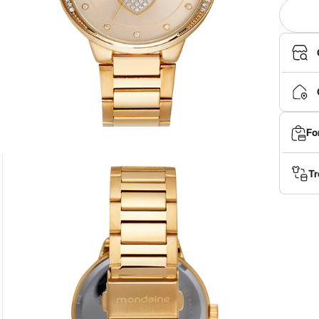
Fo
Tr