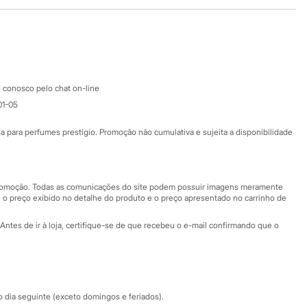
Baixe o app
Google store
Apple store
Atendimento
 conosco pelo chat on-line
01-05
Ajuda
Fale conosco
ara perfumes prestígio. Promoção não cumulativa e sujeita a disponibilidade
Nossas lojas
Nossas lojas plus size
Central de ética
 promoção. Todas as comunicações do site podem possuir imagens meramente
 o preço exibido no detalhe do produto e o preço apresentado no carrinho de
Eventos
Antes de ir à loja, certifique-se de que recebeu o e-mail confirmando que o
Especial Dia dos Pais
dia seguinte (exceto domingos e feriados).