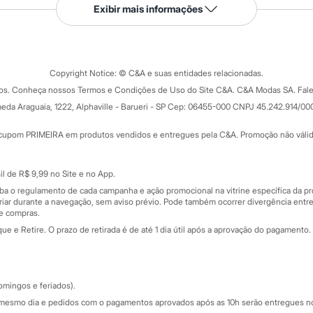
Serviços
Exibir mais informações
Tipos de serviços
o C&A
Clique e retire
Trocas e devoluções
ograma
Copyright Notice: © C&A e suas entidades relacionadas.
Formas de pagamento
dos. Conheça nossos Termos e Condições de Uso do Site C&A. C&A Modas SA. Fale
Todas as vantagens
ay
eda Araguaia, 1222, Alphaville - Barueri - SP Cep: 06455-000 CNPJ 45.242.914/00
Minha C&A
rtão
Cupons de desconto
cupom PRIMEIRA em produtos vendidos e entregues pela C&A. Promoção não válida p
Cartão presente
atórios
Sobre o cartão presente
nceira
l de R$ 9,99 no Site e no App.
de
iba o regulamento de cada campanha e ação promocional na vitrine específica da
iar durante a navegação, sem aviso prévio. Pode também ocorrer divergência entre
de compras.
 e Retire. O prazo de retirada é de até 1 dia útil após a aprovação do pagamento. 
omingos e feriados).
mesmo dia e pedidos com o pagamentos aprovados após as 10h serão entregues no 