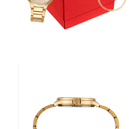
Casacos e Jaquetas
Jeans
Macacões
Saias
Shorts e Bermudas
Vestidos
Acessórios
Bolsas
Bonés e Chapéus
Bijoux
Cintos
Óculos
Relógios
Calçados
Botas
Chinelos
Rasteirinhas
Sandálias
Sapatilhas
Tênis
Marcas
City
Clock House
Mindset
Sawary