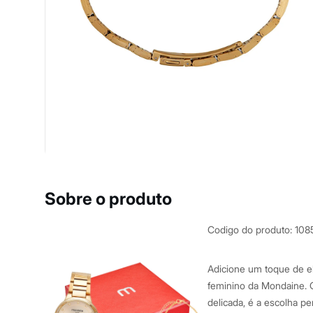
Yessica
Moda esportiva
Acessórios
Blusas
Calçados
Leggings
Shorts e Bermudas
Tops
Moda íntima
Calcinhas
Cintas e Modeladores
Meias
Pijamas
Sutiãs e Tops
Moda praia
Biquínis
Sobre o produto
Maiôs
Saídas de praia
Personagens
Codigo do produto
:
108
Plus size
Blusas e Camisetas
Calças
Adicione um toque de el
Casacos e Jaquetas
feminino da Mondaine. O
Jeans
delicada, é a escolha p
Moda esportiva