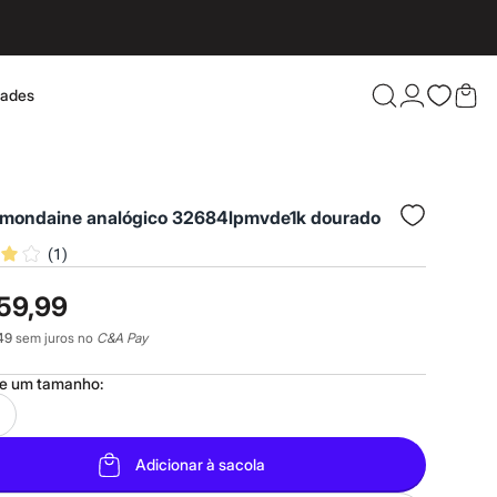
dades
Confira 
o mondaine analógico 32684lpmvde1k dourado
(
1
)
59,99
49
sem juros no
C&A Pay
ne um
tamanho
:
Adicionar à sacola