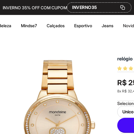
INVERNO35
INVERNO 35% OFF COM CUPOM
Beleza
Mindse7
Calçados
Esportivo
Jeans
Novi
relógi
R$ 2
8
x
R$ 32,
Selecio
Unico