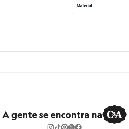
Material
 C&A! ❤
s:
ino
A gente se encontra na