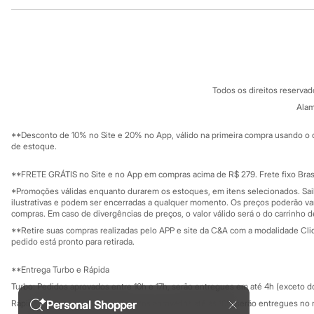
Institucional
Produtos
Sandálias
Tênis
Sobre a C&A
Cartão C&A
Diversão
Sobre o cartã
Fornecedores
Marcas
Baby Club
Termos e condições
C&A&VC
Fifteen
Conheça o pr
Política de privacidade
Miss Fifteen
Todos os direitos reserva
Trabalhe conosco
C&A Pay
Palomino
Sobre o C&A P
Alam
Moda íntima
Sustentabilidade
Calcinhas
Solicite seu ca
Mapa do site
Cuecas
**Desconto de 10% no Site e 20% no App, válido na primeira compra usando o 
Governança
Investidores
de estoque.
Meias
Ouvidoria / Rel
Pijamas
Sala de imprensa
Moda praia
Educação fina
**FRETE GRÁTIS no Site e no App em compras acima de R$ 279. Frete fixo Brasi
Biquínis e Maiôs
Privacidade
Sustentabilida
*Promoções válidas enquanto durarem os estoques, em itens selecionados. Sa
Configuração de cookies
Blusas de proteção
ilustrativas e podem ser encerradas a qualquer momento. Os preços poderão var
Sungas
Minha privacidade
compras. Em caso de divergências de preços, o valor válido será o do carrinho 
Personagens
**Retire suas compras realizadas pelo APP e site da C&A com a modalidade Clique
Bluey
pedido está pronto para retirada.
Disney
Hello Kitty
**Entrega Turbo e Rápida
Homem Aranha
Minecraft
Turbo: Pedidos aprovados entre 10h e 17h, serão entregues em até 4h (exceto d
Naruto
Personal Shopper
Rápida: Pedidos com os pagamentos aprovados até as 10h, serão entregues no 
Patrulha Canina