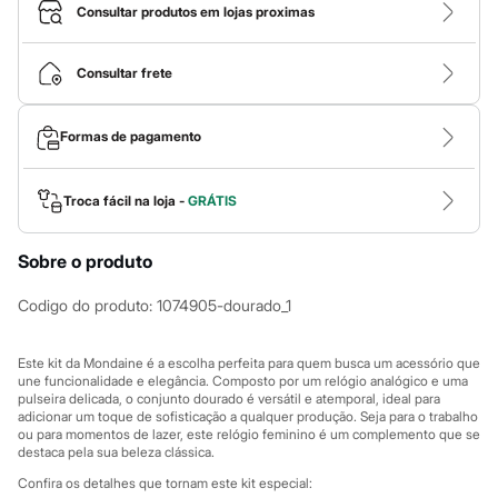
Calças
Consultar produtos em lojas proximas
Casacos e Jaquetas
Jeans
Macacões
Consultar frete
Saias
Shorts e Bermudas
Vestidos
Formas de pagamento
Acessórios
Bolsas
Bonés e Chapéus
Bijoux
Troca fácil na loja -
GRÁTIS
Cintos
Óculos
Sobre o produto
Relógios
Calçados
Botas
Codigo do produto
:
1074905-dourado_1
Chinelos
Rasteirinhas
Sandálias
Este kit da Mondaine é a escolha perfeita para quem busca um acessório que
Sapatilhas
une funcionalidade e elegância. Composto por um relógio analógico e uma
pulseira delicada, o conjunto dourado é versátil e atemporal, ideal para
Tênis
adicionar um toque de sofisticação a qualquer produção. Seja para o trabalho
Marcas
ou para momentos de lazer, este relógio feminino é um complemento que se
City
destaca pela sua beleza clássica.
Clock House
Mindset
Confira os detalhes que tornam este kit especial: