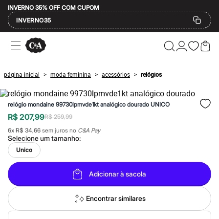
INVERNO 35% OFF COM CUPOM
INVERNO35
Ofertas
Compre por Departamento
Feminino
Masculino
página inicial
moda feminina
acessórios
relógios
>
>
>
Infantil
Calçados
Mindse7
relógio mondaine 99730lpmvde1kt analógico dourado UNICO
Plus Size
Até 20% off
R$ 207,99
R$ 259,99
Até 40% off
6
x
R$ 34,66
sem juros no
C&A Pay
Até 60% off
Selecione um
tamanho
:
A partir de 60% off
Feminino
Unico
Em alta
Inverno
Adicionar à sacola
Alfaiataria
Novidades
Roupas
Encontrar similares
Blusas e Camisetas
Básicos