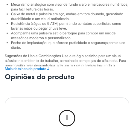
Sawary
Mecanismo analógico com visor de fundo claro e marcadores numéricos,
Yessica
para fácil leitura das horas.
Moda esportiva
Caixa de metal e pulseira em aço, ambas em tom dourado, garantindo
Acessórios
durabilidade e um visual sofisticado.
Blusas
Resistência à água de 5 ATM, permitindo contatos superficiais como
Calçados
lavar as mãos ou pegar chuva leve.
Leggings
Acompanha uma pulseira estilo berloque para compor um mix de
acessórios moderno e personalizado.
Shorts e Bermudas
Fecho de implantação, que oferece praticidade e segurança para o uso
Tops
diário.
Moda íntima
Calcinhas
Sugestões de Uso e Combinações Use o relógio sozinho para um visual
Cintas e Modeladores
clássico no ambiente de trabalho, combinado com peças de alfaiataria. Para
Meias
uma ocasião mais descontraída, crie um mix de pulseiras incluindo o
↓
Mais detalhes do produto
berloque do kit junto ao relógio, complementando um look com jeans e
Pijamas
Opiniões do produto
camisa. Este conjunto dourado transita facilmente entre o formal e o casual,
Sutiãs e Tops
adaptando-se ao seu estilo.
Moda praia
Biquínis
A gente se encontra na C&A! ❤
Maiôs
Medidas da caixa: 42 mm x 9 mm
Saídas de praia
Personagens
Informacoes gerais:
Plus size
Material
:
Aço
Blusas e Camisetas
Cor
:
Dourado
Calças
Marcas
:
C&A
Casacos e Jaquetas
Gênero
:
Feminino
Jeans