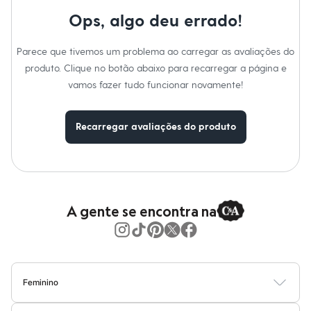
Moda esportiva
Shorts e Saias
Ops, algo deu errado!
Vestidos
Masculino
Parece que tivemos um problema ao carregar as avaliações do
Em alta
Dia dos Pais
produto. Clique no botão abaixo para recarregar a página e
Inverno
vamos fazer tudo funcionar novamente!
Novidades
Roupas
Bermudas
Recarregar avaliações do produto
Camisas
Calças
Camisetas e Regatas
Casacos e Jaquetas
Jeans
Polos
Acessórios
A gente se encontra na
Bolsas e Mochilas
Chapéus e Bonés
Cintos
Carteiras
Óculos
Relógios
Feminino
Calçados
Blusas
Calças
Vestidos
Saias
Casacos
Moda Praia
Moda Íntima
Botas