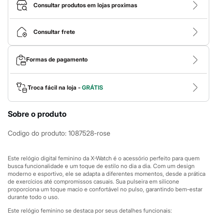
Calças
Consultar produtos em lojas proximas
Casacos e Jaquetas
Jeans
Macacões
Consultar frete
Saias
Shorts e Bermudas
Vestidos
Formas de pagamento
Acessórios
Bolsas
Bonés e Chapéus
Bijoux
Troca fácil na loja -
GRÁTIS
Cintos
Óculos
Sobre o produto
Relógios
Calçados
Botas
Codigo do produto
:
1087528-rose
Chinelos
Rasteirinhas
Sandálias
Este relógio digital feminino da X-Watch é o acessório perfeito para quem
Sapatilhas
busca funcionalidade e um toque de estilo no dia a dia. Com um design
moderno e esportivo, ele se adapta a diferentes momentos, desde a prática
Tênis
de exercícios até compromissos casuais. Sua pulseira em silicone
Marcas
proporciona um toque macio e confortável no pulso, garantindo bem-estar
City
durante todo o uso.
Clock House
Mindset
Este relógio feminino se destaca por seus detalhes funcionais: