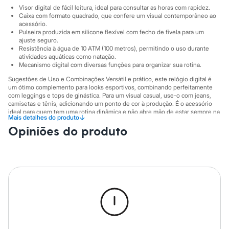
Sawary
Visor digital de fácil leitura, ideal para consultar as horas com rapidez.
Yessica
Caixa com formato quadrado, que confere um visual contemporâneo ao
Moda esportiva
acessório.
Acessórios
Pulseira produzida em silicone flexível com fecho de fivela para um
Blusas
ajuste seguro.
Calçados
Resistência à água de 10 ATM (100 metros), permitindo o uso durante
Leggings
atividades aquáticas como natação.
Mecanismo digital com diversas funções para organizar sua rotina.
Shorts e Bermudas
Tops
Sugestões de Uso e Combinações Versátil e prático, este relógio digital é
Moda íntima
um ótimo complemento para looks esportivos, combinando perfeitamente
Calcinhas
com leggings e tops de ginástica. Para um visual casual, use-o com jeans,
Cintas e Modeladores
camisetas e tênis, adicionando um ponto de cor à produção. É o acessório
Meias
ideal para quem tem uma rotina dinâmica e não abre mão de estar sempre na
↓
Mais detalhes do produto
moda.
Pijamas
Opiniões do produto
Sutiãs e Tops
A gente se encontra na C&A! ❤
Moda praia
Biquínis
Informacoes gerais:
Maiôs
Material
:
Silicone
Saídas de praia
Cor
:
Rosa
Personagens
Marcas
:
C&A
Plus size
Gênero
:
Feminino
Blusas e Camisetas
Calças
Casacos e Jaquetas
Jeans