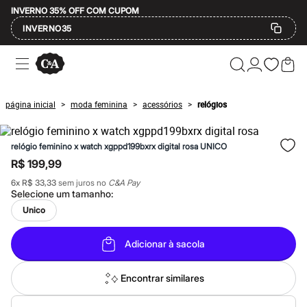
INVERNO 35% OFF COM CUPOM
INVERNO35
Ofertas
Compre por Departamento
Feminino
Masculino
página inicial
moda feminina
acessórios
relógios
>
>
>
Infantil
Calçados
Mindse7
relógio feminino x watch xgppd199bxrx digital rosa UNICO
Plus Size
Até 20% off
R$ 199,99
Até 40% off
6
x
R$ 33,33
sem juros no
C&A Pay
Até 60% off
Selecione um
tamanho
:
A partir de 60% off
Feminino
Unico
Em alta
Inverno
Adicionar à sacola
Alfaiataria
Novidades
Roupas
Encontrar similares
Blusas e Camisetas
Básicos