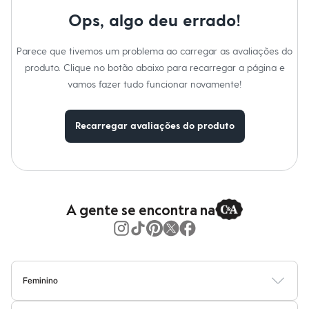
Moda esportiva
Shorts e Saias
Ops, algo deu errado!
Vestidos
Masculino
Parece que tivemos um problema ao carregar as avaliações do
Em alta
Dia dos Pais
produto. Clique no botão abaixo para recarregar a página e
Inverno
vamos fazer tudo funcionar novamente!
Novidades
Roupas
Bermudas
Recarregar avaliações do produto
Camisas
Calças
Camisetas e Regatas
Casacos e Jaquetas
Jeans
Polos
Acessórios
A gente se encontra na
Bolsas e Mochilas
Chapéus e Bonés
Cintos
Carteiras
Óculos
Relógios
Feminino
Calçados
Blusas
Calças
Vestidos
Saias
Casacos
Moda Praia
Moda Íntima
Botas