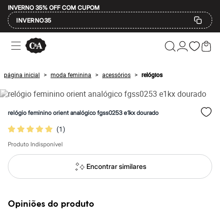
INVERNO 35% OFF COM CUPOM
INVERNO35
Ofertas
Compre por Departamento
Feminino
Masculino
página inicial
moda feminina
acessórios
relógios
>
>
>
Infantil
Calçados
Mindse7
Plus Size
relógio feminino orient analógico fgss0253 e1kx dourado
Até 20% off
Até 40% off
(
1
)
Até 60% off
A partir de 60% off
Produto Indisponível
Feminino
Em alta
Encontrar similares
Inverno
Alfaiataria
Novidades
Roupas
Opiniões do produto
Blusas e Camisetas
Básicos