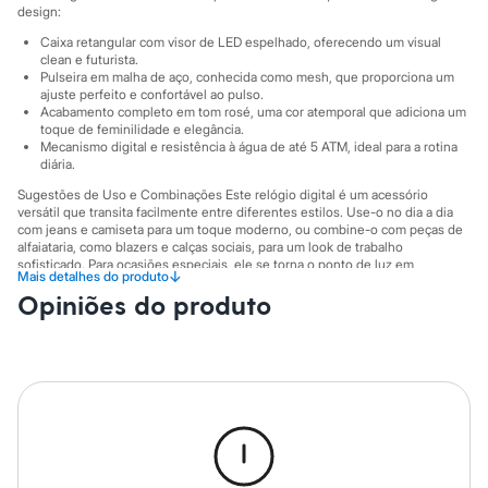
Sawary
design:
Yessica
Moda esportiva
Caixa retangular com visor de LED espelhado, oferecendo um visual
clean e futurista.
Acessórios
Pulseira em malha de aço, conhecida como mesh, que proporciona um
Blusas
ajuste perfeito e confortável ao pulso.
Calçados
Acabamento completo em tom rosé, uma cor atemporal que adiciona um
Leggings
toque de feminilidade e elegância.
Shorts e Bermudas
Mecanismo digital e resistência à água de até 5 ATM, ideal para a rotina
Tops
diária.
Moda íntima
Sugestões de Uso e Combinações Este relógio digital é um acessório
Calcinhas
versátil que transita facilmente entre diferentes estilos. Use-o no dia a dia
Cintas e Modeladores
com jeans e camiseta para um toque moderno, ou combine-o com peças de
Meias
alfaiataria, como blazers e calças sociais, para um look de trabalho
Pijamas
sofisticado. Para ocasiões especiais, ele se torna o ponto de luz em
↓
Mais detalhes do produto
Sutiãs e Tops
produções com vestidos ou blusas de tecido fluido, adicionando um charme
Moda praia
Opiniões do produto
contemporâneo.
Biquínis
A gente se encontra na C&A! ❤
Maiôs
Saídas de praia
Informacoes gerais:
Personagens
Cor
:
Bronze
Plus size
Gênero
:
Feminino
Blusas e Camisetas
Calças
Casacos e Jaquetas
Jeans