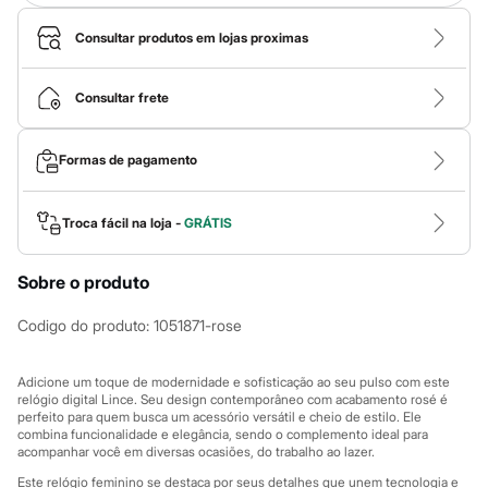
Calças
Casacos e Jaquetas
Consultar produtos em lojas proximas
Jeans
Macacões
Saias
Consultar frete
Shorts e Bermudas
Vestidos
Acessórios
Bolsas
Formas de pagamento
Bonés e Chapéus
Bijoux
Cintos
Troca fácil na loja -
GRÁTIS
Óculos
Relógios
Calçados
Sobre o produto
Botas
Chinelos
Codigo do produto
:
1051871-rose
Rasteirinhas
Sandálias
Sapatilhas
Adicione um toque de modernidade e sofisticação ao seu pulso com este
Tênis
relógio digital Lince. Seu design contemporâneo com acabamento rosé é
Marcas
perfeito para quem busca um acessório versátil e cheio de estilo. Ele
City
combina funcionalidade e elegância, sendo o complemento ideal para
Clock House
acompanhar você em diversas ocasiões, do trabalho ao lazer.
Mindset
Este relógio feminino se destaca por seus detalhes que unem tecnologia e