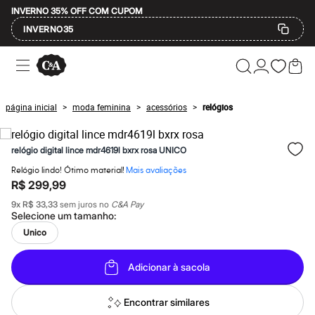
INVERNO 35% OFF COM CUPOM
INVERNO35
Ofertas
Compre por Departamento
Feminino
Masculino
página inicial
moda feminina
acessórios
relógios
>
>
>
Infantil
Calçados
Mindse7
relógio digital lince mdr4619l bxrx rosa UNICO
Plus Size
Até 20% off
Relógio lindo! Ótimo material!
Mais avaliações
Até 40% off
R$ 299,99
Até 60% off
A partir de 60% off
9
x
R$ 33,33
sem juros no
C&A Pay
Feminino
Selecione um
tamanho
:
Em alta
Unico
Inverno
Alfaiataria
Novidades
Adicionar à sacola
Roupas
Blusas e Camisetas
Encontrar similares
Básicos