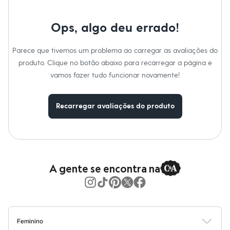
Moda esportiva
Shorts e Saias
Vestidos
Ops, algo deu errado!
Masculino
Em alta
Dia dos Pais
Parece que tivemos um problema ao carregar as avaliações do
Inverno
produto. Clique no botão abaixo para recarregar a página e
Novidades
vamos fazer tudo funcionar novamente!
Roupas
Bermudas
Camisas
Calças
Recarregar avaliações do produto
Camisetas e Regatas
Casacos e Jaquetas
Jeans
Polos
Acessórios
Bolsas e Mochilas
A gente se encontra na
Chapéus e Bonés
Cintos
Carteiras
Óculos
Relógios
Calçados
Feminino
Botas