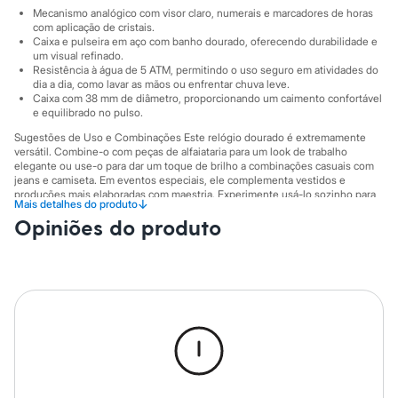
City
Mecanismo analógico com visor claro, numerais e marcadores de horas
Clock House
com aplicação de cristais.
Mindset
Caixa e pulseira em aço com banho dourado, oferecendo durabilidade e
Sawary
um visual refinado.
Yessica
Resistência à água de 5 ATM, permitindo o uso seguro em atividades do
Moda esportiva
dia a dia, como lavar as mãos ou enfrentar chuva leve.
Acessórios
Caixa com 38 mm de diâmetro, proporcionando um caimento confortável
e equilibrado no pulso.
Blusas
Calçados
Sugestões de Uso e Combinações Este relógio dourado é extremamente
Leggings
versátil. Combine-o com peças de alfaiataria para um look de trabalho
Shorts e Bermudas
elegante ou use-o para dar um toque de brilho a combinações casuais com
Tops
jeans e camiseta. Em eventos especiais, ele complementa vestidos e
Moda íntima
produções mais elaboradas com maestria. Experimente usá-lo sozinho para
↓
Mais detalhes do produto
um visual minimalista ou em um mix com pulseiras delicadas para um estilo
Calcinhas
Opiniões do produto
mais moderno.
Cintas e Modeladores
Meias
A gente se encontra na C&A! ❤
Pijamas
Informacoes gerais:
Sutiãs e Tops
Moda praia
Material
:
Aço
Biquínis
Cor
:
Dourado
Maiôs
Marcas
:
C&A
Saídas de praia
Gênero
:
Feminino
Personagens
Plus size
Blusas e Camisetas