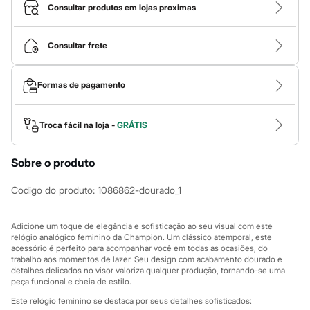
Roupas
Consultar produtos em lojas proximas
Blusas e Camisetas
Básicos
Calças
Consultar frete
Casacos e Jaquetas
Jeans
Macacões
Formas de pagamento
Saias
Shorts e Bermudas
Vestidos
Acessórios
Troca fácil na loja -
GRÁTIS
Bolsas
Bonés e Chapéus
Sobre o produto
Bijoux
Cintos
Óculos
Codigo do produto
:
1086862-dourado_1
Relógios
Calçados
Botas
Adicione um toque de elegância e sofisticação ao seu visual com este
Chinelos
relógio analógico feminino da Champion. Um clássico atemporal, este
acessório é perfeito para acompanhar você em todas as ocasiões, do
Rasteirinhas
trabalho aos momentos de lazer. Seu design com acabamento dourado e
Sandálias
detalhes delicados no visor valoriza qualquer produção, tornando-se uma
Sapatilhas
peça funcional e cheia de estilo.
Tênis
Marcas
Este relógio feminino se destaca por seus detalhes sofisticados: