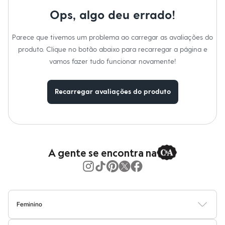
Calças
Casacos e Jaquetas
Ops, algo deu errado!
Jeans
Moda esportiva
Parece que tivemos um problema ao carregar as avaliações do
Shorts e Saias
Vestidos
produto. Clique no botão abaixo para recarregar a página e
Masculino
vamos fazer tudo funcionar novamente!
Em alta
Dia dos Pais
Inverno
Recarregar avaliações do produto
Novidades
Roupas
Bermudas
Camisas
Calças
Camisetas e Regatas
Casacos e Jaquetas
A gente se encontra na
Jeans
Polos
Acessórios
Bolsas e Mochilas
Chapéus e Bonés
Cintos
Feminino
Carteiras
Blusas
Calças
Vestidos
Saias
Casacos
Moda Praia
Moda Íntima
Óculos