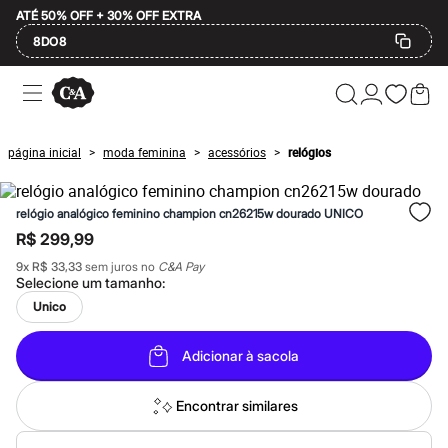
ATÉ 50% OFF + 30% OFF EXTRA
8DO8
Ofertas
Compre por Departamento
Feminino
Masculino
página inicial
moda feminina
acessórios
relógios
>
>
>
Infantil
Calçados
Plus Size
relógio analógico feminino champion cn26215w dourado UNICO
2 calçados por R$189
2 peças por R$199
R$ 299,99
3 lingeries por R$99
9
x
R$ 33,33
sem juros no
C&A Pay
3 itens de beleza por R$129
Selecione um
tamanho
:
Até 20% off
Até 40% off
Unico
Até 60% off
A partir de 60% off
Adicionar à sacola
Feminino
Em alta
Inverno
Encontrar similares
Alfaiataria
Novidades