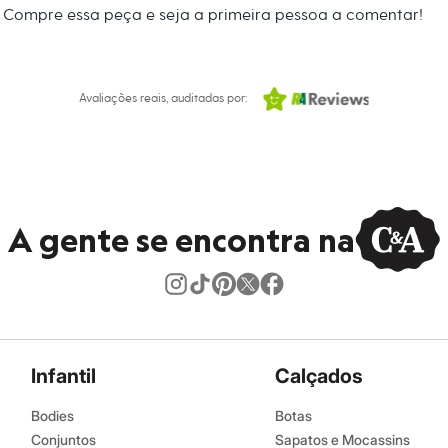
Compre essa peça e seja a primeira pessoa a comentar!
amanho P.
Suas medidas são:
 Busto: 81cm / Cintura: 63cm / Quadril: 91cm.
Avaliações reais, auditadas por:
s:
oliéster, 4% elastano
anga
A gente se encontra na
e V
ino
eca:
Infantil
Calçados
ratura máxima de 40ºC.
Bodies
Botas
Conjuntos
Sapatos e Mocassins