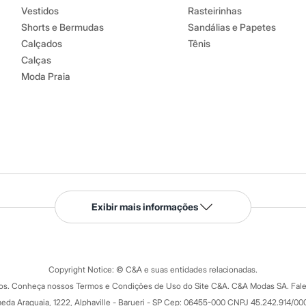
secadora.
Vestidos
Rasteirinhas
ontal.
Shorts e Bermudas
Sandálias e Papetes
Calçados
Tênis
co.
Calças
úmido.
Moda Praia
Serviços
Exibir mais informações
Tipos de serviços
o C&A
Clique e retire
Trocas e devoluções
ograma
Copyright Notice: © C&A e suas entidades relacionadas.
Formas de pagamento
dos. Conheça nossos Termos e Condições de Uso do Site C&A. C&A Modas SA. Fale
Todas as vantagens
ay
eda Araguaia, 1222, Alphaville - Barueri - SP Cep: 06455-000 CNPJ 45.242.914/00