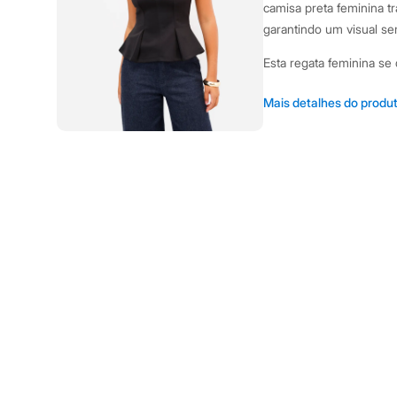
Casacos e Jaquetas
camisa preta feminina tr
Jeans
garantindo um visual s
Moda esportiva
Shorts e Saias
Esta regata feminina se
Vestidos
Masculino
Modelagem peplum co
Em alta
Mais detalhes do produ
Dia dos Pais
com pregas, criand
Inverno
Decote em V com um
Novidades
acessório e dispensa
Roupas
Bermudas
Alças largas que gar
Camisas
Confeccionada em cr
Calças
oferece flexibilidad
Camisetas e Regatas
Casacos e Jaquetas
Sugestões de Uso e Com
Jeans
Polos
esta blusa peplum com um
Acessórios
descontraída, ela fica 
Bolsas e Mochilas
Para um look noturno, a
Chapéus e Bonés
Cintos
acessórios dourados pa
Carteiras
Óculos
A gente se encontra na
Relógios