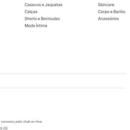
Casacos e Jaquetas
Skincare
Calças
Corpo e Banho
Shorts e Bermudas
Acessórios
Moda Íntima
Baixe o app
Google store
Apple store
Atendimento
 conosco pelo chat on-line
01-05