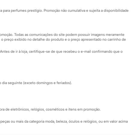
Ajuda
Fale conosco
ara perfumes prestígio. Promoção não cumulativa e sujeita a disponibilidade
Nossas lojas
Nossas lojas plus size
Central de ética
 promoção. Todas as comunicações do site podem possuir imagens meramente
 o preço exibido no detalhe do produto e o preço apresentado no carrinho de
Eventos
Antes de ir à loja, certifique-se de que recebeu o e-mail confirmando que o
Especial Dia dos Pais
dia seguinte (exceto domingos e feriados).
a de eletrônicos, relógios, cosméticos e itens em promoção.
peças ou mais da categoria moda, beleza, óculos e relógios, ou em valor acima