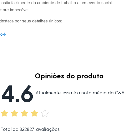
ansita facilmente do ambiente de trabalho a um evento social,
empre impecável.
 destaca por seus detalhes únicos:
m recortes verticais que definem a cintura e barra ampla
to
↓
o um volume charmoso.
 elegante aviamento metalizado, que funciona como um
 o uso de colar.
antem conforto e ótima sustentação ao longo do dia.
epe de malha, um tecido de poliéster com elastano que
Opiniões do produto
e e um toque agradável.
4.6
binações Para um visual profissional e moderno, combine
Atualmente, essa é a nota média da C&A
a calça de alfaiataria ou uma saia lápis. Se a ocasião for mais
incrível com uma calça jeans de modelagem reta ou wide leg.
poste em uma calça preta feminina de couro sintético e
ra harmonizar com o detalhe do decote.
 C&A! ❤
Total de
822827
avaliações