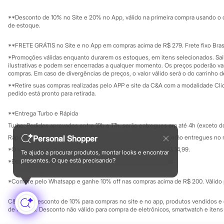
Sustentabilidade
Chinelos
Solicite seu ca
Mapa do site
Pantufas
**Desconto de 10% no Site e 20% no App, válido na primeira compra usando o 
Governança
Rasteirinhas
Investidores
de estoque.
Sandálias
Ouvidoria / Rel
Sala de imprensa
Tênis
Educação fina
**FRETE GRÁTIS no Site e no App em compras acima de R$ 279. Frete fixo Brasi
Diversão
Privacidade
Sustentabilida
*Promoções válidas enquanto durarem os estoques, em itens selecionados. Sa
Marcas
Configuração de cookies
ilustrativas e podem ser encerradas a qualquer momento. Os preços poderão var
Baby Club
Minha privacidade
compras. Em caso de divergências de preços, o valor válido será o do carrinho 
Fifteen
**Retire suas compras realizadas pelo APP e site da C&A com a modalidade Clique
Miss Fifteen
pedido está pronto para retirada.
Palomino
Moda íntima
**Entrega Turbo e Rápida
Calcinhas
Cuecas
Turbo: Pedidos aprovados entre 10h e 17h, serão entregues em até 4h (exceto d
Meias
Personal Shopper
Rápida: Pedidos com os pagamentos aprovados até as 10h, serão entregues no 
Pijamas
*O valor do frete para o turbo é R$ 24,99 e para a rápida é R$ 14,99.
Moda praia
Te ajudo a procurar produtos, montar looks e encontrar
Formas de pagamento
Biquínis e Maiôs
presentes. O que está precisando?
*Essa condição ainda não estará disponível em todas as lojas.
Blusas de proteção
Sungas
*Compre pelo Whatsapp e ganhe 10% off nas compras acima de R$ 200. Válido p
Personagens
Bluey
C&A Pay: desconto de 10% para compras no site e no app, produtos vendidos e e
Disney
de R$ 400. Desconto não válido para compra de eletrônicos, smartwatch e iten
Hello Kitty
Homem Aranha