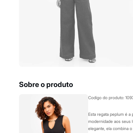
Clock House
Mindset
Sawary
Yessica
Moda esportiva
Acessórios
Blusas
Calçados
Leggings
Shorts e Bermudas
Tops
Moda íntima
Calcinhas
Cintas e Modeladores
Meias
Pijamas
Sobre o produto
Sutiãs e Tops
Moda praia
Biquínis
Codigo do produto
:
109
Maiôs
Saídas de praia
Personagens
Esta regata peplum é a p
Plus size
modernidade aos seus l
Blusas e Camisetas
elegante, ela combina o
Calças