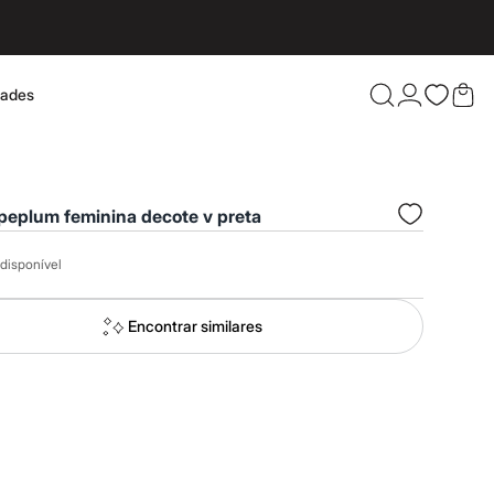
dades
Confira 
peplum feminina decote v preta
disponível
Encontrar similares