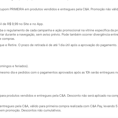
Minha C&A
rtão
Cupons de desconto
cupom PRIMEIRA em produtos vendidos e entregues pela C&A. Promoção não válida p
Cartão presente
atórios
Sobre o cartão presente
nceira
l de R$ 9,99 no Site e no App.
de
iba o regulamento de cada campanha e ação promocional na vitrine específica da
iar durante a navegação, sem aviso prévio. Pode também ocorrer divergência entre
de compras.
 e Retire. O prazo de retirada é de até 1 dia útil após a aprovação do pagamento. 
omingos e feriados).
mesmo dia e pedidos com o pagamentos aprovados após as 10h serão entregues no 
Segurança e qualidade
ara produtos vendidos e entregues pela C&A. Desconto não será aplicado na compr
ntregues pela C&A, válido para primeira compra realizada com C&A Pay, levando 5 
s em promoção. Descontos não cumulativos.