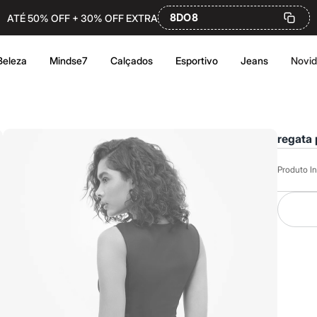
8DO8
ATÉ 50% OFF + 30% OFF EXTRA
Beleza
Mindse7
Calçados
Esportivo
Jeans
Novi
regata 
Produto In