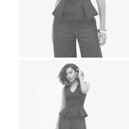
Blusas e Camisetas
Básicos
Calças
Casacos e Jaquetas
Jeans
Macacões
Saias
Shorts e Bermudas
Vestidos
Acessórios
Bolsas
Bonés e Chapéus
Bijoux
Cintos
Óculos
Relógios
Calçados
Botas
Chinelos
Rasteirinhas
Sandálias
Sapatilhas
Tênis
Marcas
City