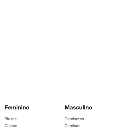
Calçados
Botas
Chinelos
A Modelo veste t
Sapatos
Sandálias e Papetes
Altura: 175cm /
Tênis
Moda esportiva
Acessórios
Informacoes gerai
Bermudas
Camisetas
Material
:
96% p
Calças
Cor
:
Preto
Calçados
Manga
:
Sem m
Regatas
Moda íntima
Marcas
:
C&A
Cuecas
Decote
:
Decot
Meias
Tipo
:
Regata
Pijamas
Moda praia
Gênero
:
Femin
Personagens
Plus size
Blusas e Camisetas
Cuidados com a p
Feminino
Masculino
Calças
Camisas
Lavar à tempe
Blusas
Camisetas
Casacos e Jaquetas
Não alvejar.
Calças
Camisas
Jeans