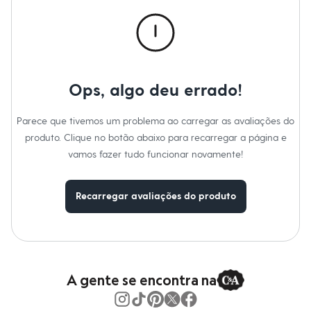
Novidades
Roupas
Blusas e Camisetas
Básicos
Calças
Casacos e Jaquetas
Jeans
Ops, algo deu errado!
Macacões
Saias
Shorts e Bermudas
Parece que tivemos um problema ao carregar as avaliações do
Vestidos
produto. Clique no botão abaixo para recarregar a página e
Acessórios
Bolsas
vamos fazer tudo funcionar novamente!
Bonés e Chapéus
Bijoux
Cintos
Recarregar avaliações do produto
Óculos
Relógios
Calçados
Botas
Chinelos
Rasteirinhas
Sandálias
A gente se encontra na
Sapatilhas
Tênis