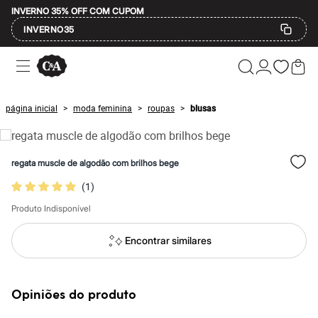
INVERNO 35% OFF COM CUPOM
INVERNO35
Ofertas
Compre por Departamento
Feminino
Masculino
página inicial
moda feminina
roupas
blusas
>
>
>
Infantil
Calçados
Mindse7
Plus Size
regata muscle de algodão com brilhos bege
Até 20% off
Até 40% off
(
1
)
Até 60% off
A partir de 60% off
Produto Indisponível
Feminino
Em alta
Encontrar similares
Inverno
Alfaiataria
Novidades
Roupas
Opiniões do produto
Blusas e Camisetas
Básicos