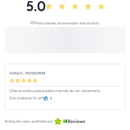
5.0
Calças
Casacos e Jaquetas
Jeans
Macacões
Saias
100
%
dos clientes recomendam este produto
Shorts e Bermudas
Vestidos
Acessórios
Bolsas
Bonés e Chapéus
Bijoux
Cintos
Óculos
Relógios
Calçados
Cintia C.
-
03/02/2025
Botas
Chinelos
Rasteirinhas
(Cliente avaliou este produto mas não fez um comentário)
Sandálias
0
Esta avaliação foi útil?
Sapatilhas
Tênis
Marcas
City
Clock House
Avaliações reais, auditadas por:
Mindset