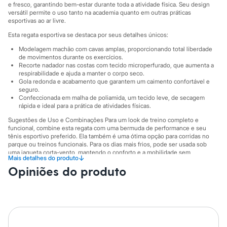
City
e fresco, garantindo bem-estar durante toda a atividade física. Seu design
Clock House
versátil permite o uso tanto na academia quanto em outras práticas
Mindset
esportivas ao ar livre.
Sawary
Esta regata esportiva se destaca por seus detalhes únicos:
Yessica
Moda esportiva
Modelagem machão com cavas amplas, proporcionando total liberdade
Acessórios
de movimentos durante os exercícios.
Blusas
Recorte nadador nas costas com tecido microperfurado, que aumenta a
respirabilidade e ajuda a manter o corpo seco.
Calçados
Gola redonda e acabamento que garantem um caimento confortável e
Leggings
seguro.
Shorts e Bermudas
Confeccionada em malha de poliamida, um tecido leve, de secagem
Tops
rápida e ideal para a prática de atividades físicas.
Moda íntima
Calcinhas
Sugestões de Uso e Combinações Para um look de treino completo e
funcional, combine esta regata com uma bermuda de performance e seu
Cintas e Modeladores
tênis esportivo preferido. Ela também é uma ótima opção para corridas no
Meias
parque ou treinos funcionais. Para os dias mais frios, pode ser usada sob
Pijamas
uma jaqueta corta-vento, mantendo o conforto e a mobilidade sem
Sutiãs e Tops
↓
Mais detalhes do produto
comprometer o estilo.
Moda praia
Opiniões do produto
Biquínis
A gente se encontra na C&A! ❤
Maiôs
Informacoes gerais:
Saídas de praia
Personagens
Material
:
Poliamida
Cor
:
Azul
Plus size
Marcas
:
Esportivo
Blusas e Camisetas
Tipo
:
Regata