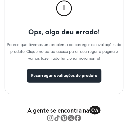
Calças
Gênero
:
Masculino
Casacos e Jaquetas
Jeans
Moda esportiva
Shorts e Saias
Vestidos
Ops, algo deu errado!
Masculino
Em alta
Dia dos Pais
Parece que tivemos um problema ao carregar as avaliações do
Inverno
produto. Clique no botão abaixo para recarregar a página e
Novidades
Roupas
vamos fazer tudo funcionar novamente!
Bermudas
Camisas
Calças
Recarregar avaliações do produto
Camisetas e Regatas
Casacos e Jaquetas
Jeans
Polos
Acessórios
Bolsas e Mochilas
A gente se encontra na
Chapéus e Bonés
Cintos
Carteiras
Óculos