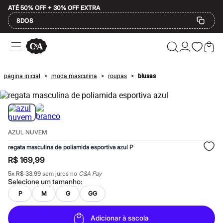
ATÉ 50% OFF + 30% OFF EXTRA
8DO8
Ofertas
Compre por Departamento
Feminino
Masculino
página inicial
moda masculina
roupas
blusas
>
>
>
Infantil
Calçados
Plus Size
2 calçados por R$189
2 peças por R$199
3 lingeries por R$99
AZUL NUVEM
3 itens de beleza por R$129
Até 20% off
regata masculina de poliamida esportiva azul P
Até 40% off
R$ 169,99
Até 60% off
A partir de 60% off
5
x
R$ 33,99
sem juros no
C&A Pay
Feminino
Selecione um
tamanho
:
Em alta
P
M
G
GG
Inverno
Alfaiataria
Novidades
Adicionar à sacola