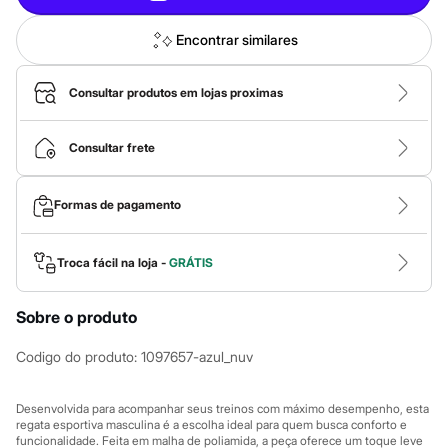
Roupas
Blusas e Camisetas
Básicos
Encontrar similares
Calças
Casacos e Jaquetas
Jeans
Consultar produtos em lojas proximas
Macacões
Saias
Shorts e Bermudas
Consultar frete
Vestidos
Acessórios
Bolsas
Formas de pagamento
Bonés e Chapéus
Bijoux
Cintos
Troca fácil na loja -
GRÁTIS
Óculos
Relógios
Calçados
Sobre o produto
Botas
Chinelos
Codigo do produto
:
1097657-azul_nuv
Rasteirinhas
Sandálias
Sapatilhas
Desenvolvida para acompanhar seus treinos com máximo desempenho, esta
Tênis
regata esportiva masculina é a escolha ideal para quem busca conforto e
Marcas
funcionalidade. Feita em malha de poliamida, a peça oferece um toque leve