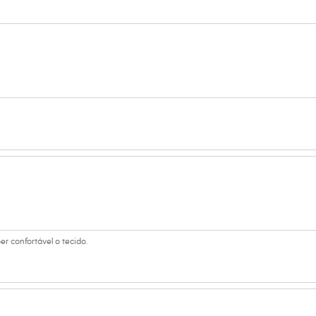
 Cintura: 78cm / Quadril: 97cm.
s:
 algodão
ast
lino
er confortável o tecido.