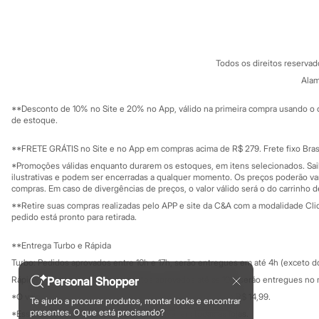
Sobre a C&A
Cartão C&A
Minecraft
Sobre o cartã
Fornecedores
Naruto
Termos e condições
C&A&VC
Patrulha Canina
Conheça o pr
Sonic
Política de privacidade
Stitch
Todos os direitos reserva
Trabalhe conosco
C&A Pay
Beleza
Sobre o C&A P
Alam
Sustentabilidade
Kits
Solicite seu ca
Perfumes árabes
Mapa do site
**Desconto de 10% no Site e 20% no App, válido na primeira compra usando o 
Novidades
Governança
Investidores
de estoque.
Cabelos
Ouvidoria / Rel
Sala de imprensa
Condicionador
Educação fina
**FRETE GRÁTIS no Site e no App em compras acima de R$ 279. Frete fixo Brasi
Escovas e Pentes
Privacidade
Finalizadores
Sustentabilida
*Promoções válidas enquanto durarem os estoques, em itens selecionados. Sa
Configuração de cookies
Shampoo
ilustrativas e podem ser encerradas a qualquer momento. Os preços poderão var
Minha privacidade
compras. Em caso de divergências de preços, o valor válido será o do carrinho 
Tratamento
Cuidados com o corpo
**Retire suas compras realizadas pelo APP e site da C&A com a modalidade Clique
Hidratante
pedido está pronto para retirada.
Protetor solar
Tratamento
**Entrega Turbo e Rápida
Cuidados com o rosto
Turbo: Pedidos aprovados entre 10h e 17h, serão entregues em até 4h (exceto d
Esfoliante
Hidratante
Personal Shopper
Rápida: Pedidos com os pagamentos aprovados até as 10h, serão entregues no 
Protetor solar
*O valor do frete para o turbo é R$ 24,99 e para a rápida é R$ 14,99.
Te ajudo a procurar produtos, montar looks e encontrar
Tônicos
Formas de pagamento
presentes. O que está precisando?
*Essa condição ainda não estará disponível em todas as lojas.