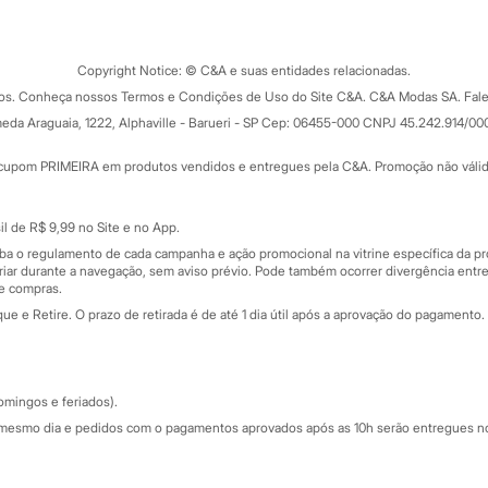
Tipos de serviços
o C&A
Clique e retire
Trocas e devoluções
ograma
Copyright Notice: © C&A e suas entidades relacionadas.
Formas de pagamento
dos. Conheça nossos Termos e Condições de Uso do Site C&A. C&A Modas SA. Fale
Todas as vantagens
ay
eda Araguaia, 1222, Alphaville - Barueri - SP Cep: 06455-000 CNPJ 45.242.914/00
Minha C&A
rtão
Cupons de desconto
cupom PRIMEIRA em produtos vendidos e entregues pela C&A. Promoção não válida p
Cartão presente
atórios
Sobre o cartão presente
nceira
l de R$ 9,99 no Site e no App.
de
iba o regulamento de cada campanha e ação promocional na vitrine específica da
iar durante a navegação, sem aviso prévio. Pode também ocorrer divergência entre
de compras.
 e Retire. O prazo de retirada é de até 1 dia útil após a aprovação do pagamento. 
omingos e feriados).
mesmo dia e pedidos com o pagamentos aprovados após as 10h serão entregues no 
Segurança e qualidade