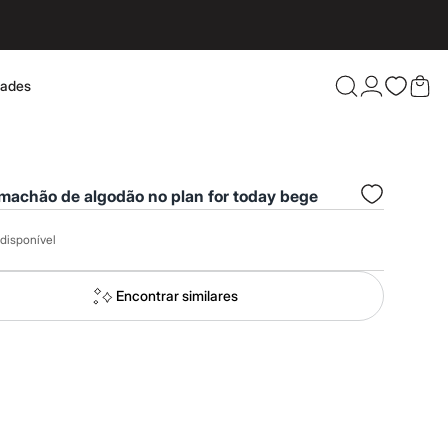
dades
Confira 
machão de algodão no plan for today bege
disponível
Encontrar similares