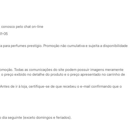
Google store
Apple store
Atendimento
 conosco pelo chat on-line
01-05
Ajuda
Fale conosco
ara perfumes prestígio. Promoção não cumulativa e sujeita a disponibilidade
Nossas lojas
Nossas lojas plus size
Central de ética
 promoção. Todas as comunicações do site podem possuir imagens meramente
 o preço exibido no detalhe do produto e o preço apresentado no carrinho de
Eventos
Antes de ir à loja, certifique-se de que recebeu o e-mail confirmando que o
Especial Dia dos Pais
dia seguinte (exceto domingos e feriados).