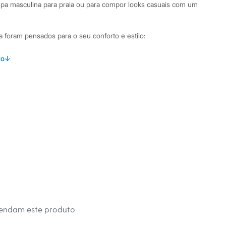
pa masculina para praia ou para compor looks casuais com um
a foram pensados para o seu conforto e estilo:
m cavas amplas, proporcionando frescor e mobilidade.
to
↓
alha 100% algodão, com toque suave e excelente
abamento clássico e barra com costura pespontada.
sterior com a temática "No plans for today", adicionando um
contraído.
binações Para um look casual de verão, combine esta regata
 ou jeans e um tênis casual. Se o destino for a praia, ela fica
 de tactel e chinelos. A versatilidade da peça permite criar
ra aproveitar os dias de folga com muito estilo.
 C&A! ❤
mendam este produto
tamanho M.
Suas medidas são: