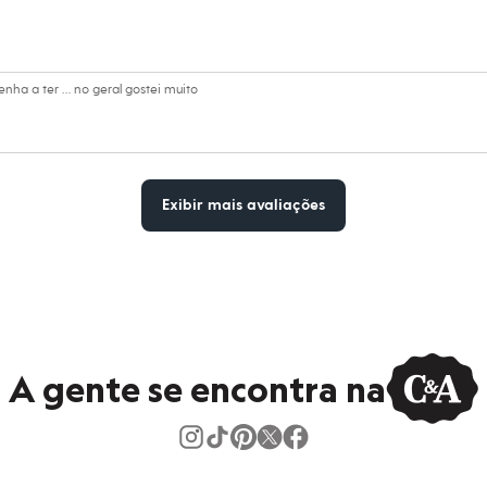
ha a ter … no geral gostei muito
Exibir mais avaliações
A gente se encontra na