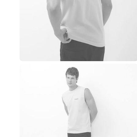
Blusas e Camisetas
Básicos
Calças
Casacos e Jaquetas
Jeans
Macacões
Saias
Shorts e Bermudas
Vestidos
Acessórios
Bolsas
Bonés e Chapéus
Bijoux
Cintos
Óculos
Relógios
Calçados
Botas
Chinelos
Rasteirinhas
Sandálias
Sapatilhas
Tênis
Marcas
City