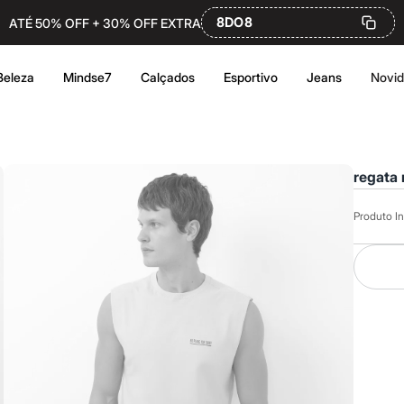
8DO8
ATÉ 50% OFF + 30% OFF EXTRA
Beleza
Mindse7
Calçados
Esportivo
Jeans
Novi
regata 
Produto In