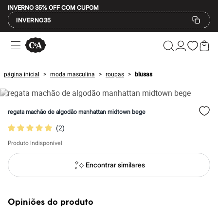
INVERNO 35% OFF COM CUPOM
INVERNO35
Ofertas
Compre por Departamento
Feminino
Masculino
página inicial
moda masculina
roupas
blusas
>
>
>
Infantil
Calçados
Mindse7
Plus Size
regata machão de algodão manhattan midtown bege
Até 20% off
Até 40% off
(
2
)
Até 60% off
A partir de 60% off
Produto Indisponível
Feminino
Em alta
Encontrar similares
Inverno
Alfaiataria
Novidades
Roupas
Opiniões do produto
Blusas e Camisetas
Básicos