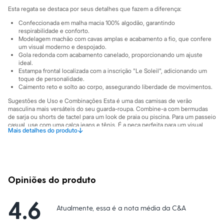
Sawary
Esta regata se destaca por seus detalhes que fazem a diferença:
Yessica
Moda esportiva
Confeccionada em malha macia 100% algodão, garantindo
Acessórios
respirabilidade e conforto.
Blusas
Modelagem machão com cavas amplas e acabamento a fio, que confere
Calçados
um visual moderno e despojado.
Gola redonda com acabamento canelado, proporcionando um ajuste
Leggings
ideal.
Shorts e Bermudas
Estampa frontal localizada com a inscrição "Le Soleil", adicionando um
Tops
toque de personalidade.
Moda íntima
Caimento reto e solto ao corpo, assegurando liberdade de movimentos.
Calcinhas
Cintas e Modeladores
Sugestões de Uso e Combinações Esta é uma das camisas de verão
masculina mais versáteis do seu guarda-roupa. Combine-a com bermudas
Meias
de sarja ou shorts de tactel para um look de praia ou piscina. Para um passeio
Pijamas
casual, use com uma calça jeans e tênis. É a peça perfeita para um visual
Sutiãs e Tops
↓
Mais detalhes do produto
relaxado em dias quentes, seja na praia, em um churrasco com amigos ou em
Moda praia
um passeio ao ar livre.
Biquínis
Maiôs
A gente se encontra na C&A! ❤
Saídas de praia
Personagens
O Modelo veste tamanho M.
Suas medidas são:
Opiniões do produto
Plus size
Altura: 180cm / Busto: 83cm / Cintura: 66cm / Quadril: 89cm.
Blusas e Camisetas
Calças
4.6
Informacoes gerais:
Atualmente, essa é a nota média da C&A
Casacos e Jaquetas
Material
:
100% algodão
Jeans
Cor
:
Verde