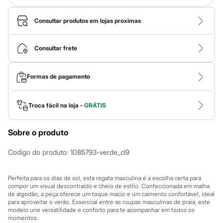
Calças
Casacos e Jaquetas
Jeans
Consultar produtos em lojas proximas
Macacões
Saias
Shorts e Bermudas
Consultar frete
Vestidos
Acessórios
Bolsas
Formas de pagamento
Bonés e Chapéus
Bijoux
Cintos
Troca fácil na loja -
GRÁTIS
Óculos
Relógios
Calçados
Sobre o produto
Botas
Chinelos
Codigo do produto
:
1085793-verde_cl9
Rasteirinhas
Sandálias
Sapatilhas
Perfeita para os dias de sol, esta regata masculina é a escolha certa para
Tênis
compor um visual descontraído e cheio de estilo. Confeccionada em malha
Marcas
de algodão, a peça oferece um toque macio e um caimento confortável, ideal
City
para aproveitar o verão. Essencial entre as roupas masculinas de praia, este
Clock House
modelo une versatilidade e conforto para te acompanhar em todos os
Mindset
momentos.