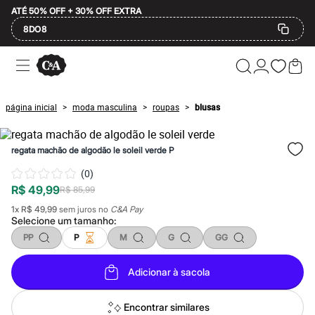
ATÉ 50% OFF + 30% OFF EXTRA
8DO8
Ofertas
Compre por Departamento
Feminino
Masculino
página inicial
moda masculina
roupas
blusas
>
>
>
Infantil
Calçados
Mindse7
regata machão de algodão le soleil verde P
Plus Size
Até 20% off
(
0
)
Até 40% off
R$ 49,99
Até 60% off
R$ 85,99
A partir de 60% off
1
x
R$ 49,99
sem juros no
C&A Pay
Feminino
Selecione um
tamanho
:
Em alta
PP
P
M
G
GG
Inverno
Alfaiataria
Novidades
Adicionar à sacola
Roupas
Blusas e Camisetas
Básicos
Encontrar similares