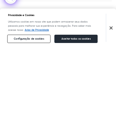
Chinelos
Nossas lojas plus size
Cartão presente
Minha privacidade
Sapatos
Sustentabilidade
Sandálias e Papetes
Sobre o cartão presente
Central de ética
Formas de pagamento
Tênis
Privacidade e Cookies
Moda esportiva
Utilizamos cookies em nosso site que podem armazenar seus dados
Acessórios
pessoais para melhorar sua experiência e navegação. Para saber mais
Bermudas
acesse nosso
Aviso de Privacidade
Camisetas
Calças
Configuração de cookies
Aceitar todos os cookies
Calçados
Regatas
Segurança e qualidade
Moda íntima
Cuecas
Meias
Pijamas
Moda praia
Personagens
Plus size
Blusas e Camisetas
Copyright Notice: © C&A e suas entidades relacionadas.
Calças
Todos os direitos reservados. Conheça nossos Termos e Condições de Uso
Camisas
do Site C&A. C&A Modas SA. Fale conosco pelo chat on-line
Casacos e Jaquetas
Alameda Araguaia, 1222, Alphaville - Barueri - SP Cep: 06455-000 CNPJ
Jeans
45.242.914/0001-05
Moda esportiva
Shorts e Bermudas