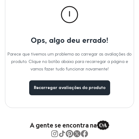
Calças
Casacos e Jaquetas
Jeans
Macacões
Saias
Shorts e Bermudas
Vestidos
Ops, algo deu errado!
Acessórios
Bolsas
Bonés e Chapéus
Parece que tivemos um problema ao carregar as avaliações do
Bijoux
produto. Clique no botão abaixo para recarregar a página e
Cintos
Óculos
vamos fazer tudo funcionar novamente!
Relógios
Calçados
Botas
Recarregar avaliações do produto
Chinelos
Rasteirinhas
Sandálias
Sapatilhas
Tênis
Marcas
City
A gente se encontra na
Clock House
Mindset