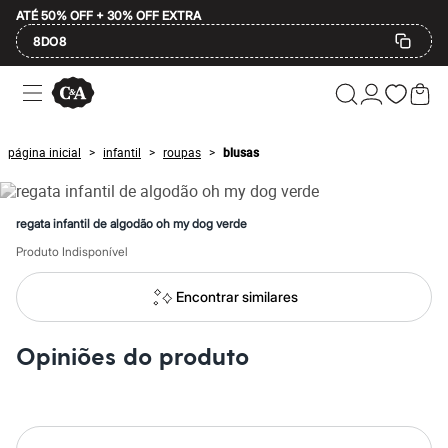
ATÉ 50% OFF + 30% OFF EXTRA
8DO8
Ofertas
Compre por Departamento
Feminino
Masculino
página inicial
infantil
roupas
blusas
>
>
>
Infantil
Calçados
Mindse7
Plus Size
regata infantil de algodão oh my dog verde
Até 20% off
Até 40% off
Produto Indisponível
Até 60% off
A partir de 60% off
Encontrar similares
Feminino
Em alta
Inverno
Opiniões do produto
Alfaiataria
Novidades
Roupas
Blusas e Camisetas
Básicos