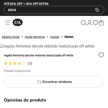
ATÉ 50% OFF + 30% OFF EXTRA
8DO8
Ofertas
Compre por Departamento
Feminino
Masculino
página inicial
moda feminina
roupas
blusas
>
>
>
Infantil
Calçados
Mindse7
Plus Size
regata feminina decote redondo texturizada off white
Até 20% off
Até 40% off
(
3
)
Até 60% off
A partir de 60% off
Produto Indisponível
Feminino
Em alta
Encontrar similares
Inverno
Alfaiataria
Novidades
Roupas
Opiniões do produto
Blusas e Camisetas
Básicos