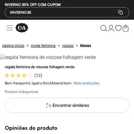
INVERNO 35% OFF COM CUPOM
INVERNO35
Ofertas
Compre por Departamento
Feminino
Masculino
página inicial
moda feminina
roupas
blusas
>
>
>
Infantil
Calçados
Mindse7
Plus Size
regata feminina de viscose folhagem verde
Até 20% off
(
12
)
Até 40% off
Até 60% off
Bem fresquinha. Igual a foto.Material bom .
Mais avaliações
A partir de 60% off
Feminino
Produto Indisponível
Em alta
Inverno
Encontrar similares
Alfaiataria
Novidades
Roupas
Blusas e Camisetas
Opiniões do produto
Básicos