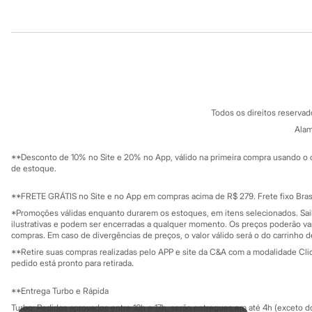
Sandálias
Tênis
Institucional
Produtos
Diversão
Marcas
Sobre a C&A
Cartão C&A
Baby Club
Sobre o cartã
Fornecedores
Fifteen
Miss Fifteen
Termos e condições
C&A&VC
Conheça o pr
Palomino
Política de privacidade
Moda íntima
Todos os direitos reserva
Trabalhe conosco
C&A Pay
Calcinhas
Sobre o C&A P
Alam
Cuecas
Sustentabilidade
Solicite seu ca
Meias
Mapa do site
**Desconto de 10% no Site e 20% no App, válido na primeira compra usando o 
Pijamas
Governança
Investidores
de estoque.
Moda praia
Ouvidoria / Rel
Biquínis e Maiôs
Sala de imprensa
Educação fina
Blusas de proteção
**FRETE GRÁTIS no Site e no App em compras acima de R$ 279. Frete fixo Brasi
Privacidade
Sungas
Sustentabilida
*Promoções válidas enquanto durarem os estoques, em itens selecionados. Sa
Configuração de cookies
Personagens
ilustrativas e podem ser encerradas a qualquer momento. Os preços poderão var
Bluey
Minha privacidade
compras. Em caso de divergências de preços, o valor válido será o do carrinho 
Disney
**Retire suas compras realizadas pelo APP e site da C&A com a modalidade Clique
Hello Kitty
pedido está pronto para retirada.
Homem Aranha
Minecraft
**Entrega Turbo e Rápida
Naruto
Turbo: Pedidos aprovados entre 10h e 17h, serão entregues em até 4h (exceto d
Patrulha Canina