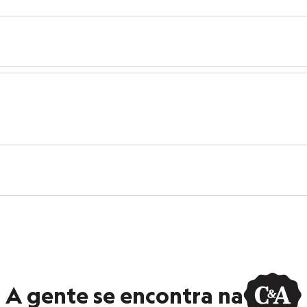
s:
iscose, 4% elastano
anga
e Redondo
ino
eca:
ratura máxima de 40ºC.
secadora.
ontal.
eratura mínima.
co.
o.
A gente se encontra na