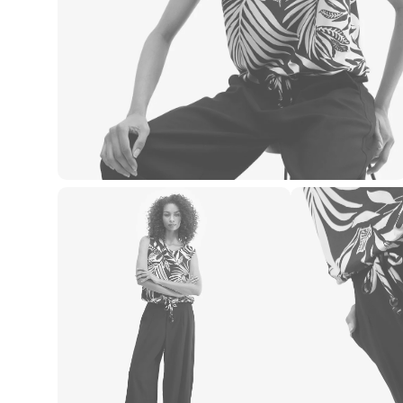
Casacos e Jaquetas
Jeans
Macacões
Saias
Shorts e Bermudas
Vestidos
Acessórios
Bolsas
Bonés e Chapéus
Bijoux
Cintos
Óculos
Relógios
Calçados
Botas
Chinelos
Rasteirinhas
Sandálias
Sapatilhas
Tênis
Marcas
City
Clock House
Mindset
Sawary