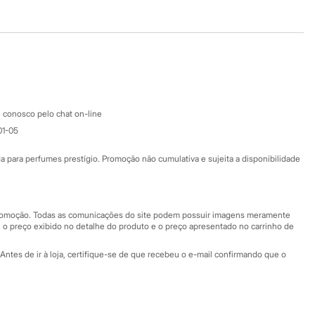
Baixe o app
Google store
Apple store
Atendimento
 conosco pelo chat on-line
01-05
Ajuda
Fale conosco
ara perfumes prestígio. Promoção não cumulativa e sujeita a disponibilidade
Nossas lojas
Nossas lojas plus size
Central de ética
 promoção. Todas as comunicações do site podem possuir imagens meramente
 o preço exibido no detalhe do produto e o preço apresentado no carrinho de
Eventos
Antes de ir à loja, certifique-se de que recebeu o e-mail confirmando que o
Especial Dia dos Pais