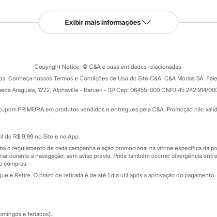
Serviços
Exibir mais informações
Tipos de serviços
o C&A
Clique e retire
Trocas e devoluções
ograma
Copyright Notice: © C&A e suas entidades relacionadas.
Formas de pagamento
dos. Conheça nossos Termos e Condições de Uso do Site C&A. C&A Modas SA. Fale
Todas as vantagens
ay
eda Araguaia, 1222, Alphaville - Barueri - SP Cep: 06455-000 CNPJ 45.242.914/00
Minha C&A
rtão
Cupons de desconto
cupom PRIMEIRA em produtos vendidos e entregues pela C&A. Promoção não válida p
Cartão presente
atórios
Sobre o cartão presente
nceira
l de R$ 9,99 no Site e no App.
de
iba o regulamento de cada campanha e ação promocional na vitrine específica da
iar durante a navegação, sem aviso prévio. Pode também ocorrer divergência entre
de compras.
 e Retire. O prazo de retirada é de até 1 dia útil após a aprovação do pagamento. 
omingos e feriados).