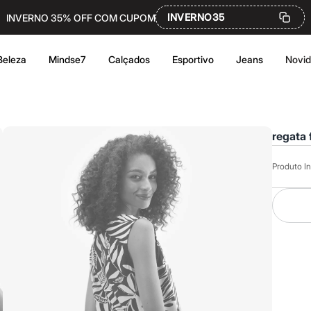
INVERNO35
INVERNO 35% OFF COM CUPOM
Beleza
Mindse7
Calçados
Esportivo
Jeans
Novi
regata 
Produto In