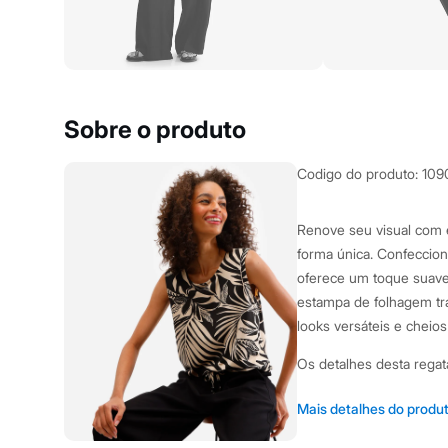
Yessica
Moda esportiva
Acessórios
Blusas
Calçados
Leggings
Shorts e Bermudas
Sobre o produto
Tops
Moda íntima
Calcinhas
Codigo do produto
:
109
Cintas e Modeladores
Meias
Pijamas
Renove seu visual com e
Sutiãs e Tops
forma única. Confeccio
Moda praia
Biquínis
oferece um toque suave 
Maiôs
estampa de folhagem tra
Saídas de praia
looks versáteis e cheio
Personagens
Plus size
Os detalhes desta regata
Blusas e Camisetas
Calças
Casacos e Jaquetas
Confeccionada em mal
Mais detalhes do produ
Jeans
e flexibilidade.
Moda esportiva