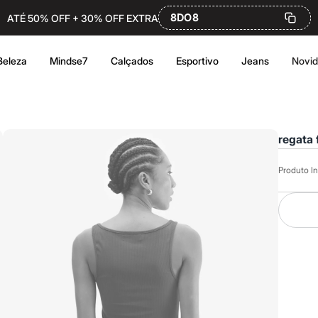
8DO8
ATÉ 50% OFF + 30% OFF EXTRA
Beleza
Mindse7
Calçados
Esportivo
Jeans
Novi
regata 
Produto In