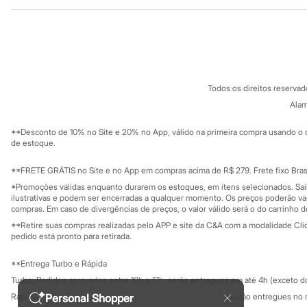
Institucional
Produtos
Chinelos
Pantufas
Sobre a C&A
Cartão C&A
Rasteirinhas
Sobre o cartã
Fornecedores
Sandálias
Tênis
Termos e condições
C&A&VC
Diversão
Conheça o pr
Política de privacidade
Marcas
Todos os direitos reserva
Trabalhe conosco
C&A Pay
Baby Club
Sobre o C&A P
Alam
Fifteen
Sustentabilidade
Miss Fifteen
Solicite seu ca
Mapa do site
Palomino
**Desconto de 10% no Site e 20% no App, válido na primeira compra usando o 
Governança
Investidores
de estoque.
Moda íntima
Ouvidoria / Rel
Calcinhas
Sala de imprensa
Cuecas
Educação fina
**FRETE GRÁTIS no Site e no App em compras acima de R$ 279. Frete fixo Brasi
Meias
Privacidade
Sustentabilida
*Promoções válidas enquanto durarem os estoques, em itens selecionados. Sa
Configuração de cookies
Pijamas
ilustrativas e podem ser encerradas a qualquer momento. Os preços poderão var
Moda praia
Minha privacidade
compras. Em caso de divergências de preços, o valor válido será o do carrinho 
Biquínis e Maiôs
**Retire suas compras realizadas pelo APP e site da C&A com a modalidade Clique
Blusas de proteção
pedido está pronto para retirada.
Sungas
Personagens
**Entrega Turbo e Rápida
Bluey
Disney
Turbo: Pedidos aprovados entre 10h e 17h, serão entregues em até 4h (exceto d
Hello Kitty
Personal Shopper
Rápida: Pedidos com os pagamentos aprovados até as 10h, serão entregues no 
Homem Aranha