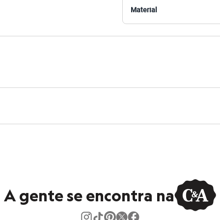
Material
 C&A! ❤
amanho P.
Suas medidas são:
 Busto: 81cm / Cintura: 63cm / Quadril: 88cm.
s:
iscose, 8% elastano
anga
s
e Redondo
A gente se encontra na
ino