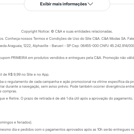
Serviços
Exibir mais informações
Tipos de serviços
o C&A
Clique e retire
Trocas e devoluções
ograma
Copyright Notice: © C&A e suas entidades relacionadas.
Formas de pagamento
dos. Conheça nossos Termos e Condições de Uso do Site C&A. C&A Modas SA. Fale
Todas as vantagens
ay
eda Araguaia, 1222, Alphaville - Barueri - SP Cep: 06455-000 CNPJ 45.242.914/00
Minha C&A
rtão
Cupons de desconto
cupom PRIMEIRA em produtos vendidos e entregues pela C&A. Promoção não válida p
Cartão presente
atórios
Sobre o cartão presente
nceira
l de R$ 9,99 no Site e no App.
de
iba o regulamento de cada campanha e ação promocional na vitrine específica da
iar durante a navegação, sem aviso prévio. Pode também ocorrer divergência entre
de compras.
 e Retire. O prazo de retirada é de até 1 dia útil após a aprovação do pagamento. 
omingos e feriados).
mesmo dia e pedidos com o pagamentos aprovados após as 10h serão entregues no 