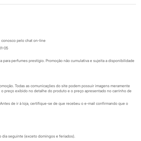
Baixe o app
Google store
Apple store
Atendimento
 conosco pelo chat on-line
01-05
Ajuda
Fale conosco
ara perfumes prestígio. Promoção não cumulativa e sujeita a disponibilidade
Nossas lojas
Nossas lojas plus size
Central de ética
 promoção. Todas as comunicações do site podem possuir imagens meramente
 o preço exibido no detalhe do produto e o preço apresentado no carrinho de
Eventos
Antes de ir à loja, certifique-se de que recebeu o e-mail confirmando que o
Especial Dia dos Pais
dia seguinte (exceto domingos e feriados).