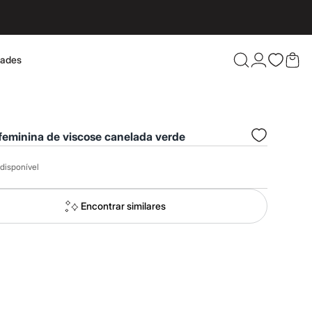
dades
Confira 
feminina de viscose canelada verde
disponível
Encontrar similares