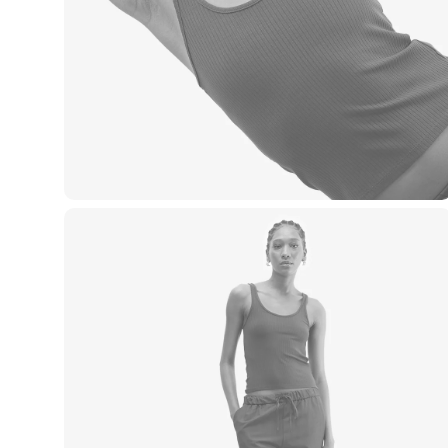
Blusas e Camisetas
Básicos
Calças
Casacos e Jaquetas
Jeans
Macacões
Saias
Shorts e Bermudas
Vestidos
Acessórios
Bolsas
Bonés e Chapéus
Bijoux
Cintos
Óculos
Relógios
Calçados
Botas
Chinelos
Rasteirinhas
Sandálias
Sapatilhas
Tênis
Marcas
City