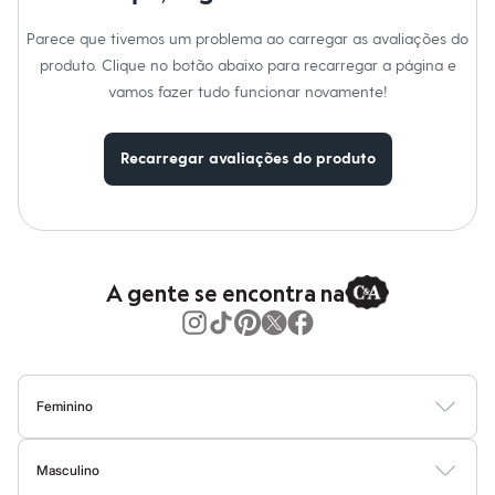
Moda esportiva
Shorts e Saias
Parece que tivemos um problema ao carregar as avaliações do
Vestidos
Masculino
produto. Clique no botão abaixo para recarregar a página e
Em alta
vamos fazer tudo funcionar novamente!
Dia dos Pais
Inverno
Novidades
Recarregar avaliações do produto
Roupas
Bermudas
Camisas
Calças
Camisetas e Regatas
Casacos e Jaquetas
Jeans
A gente se encontra na
Polos
Acessórios
Bolsas e Mochilas
Chapéus e Bonés
Cintos
Carteiras
Feminino
Óculos
Blusas
Calças
Vestidos
Saias
Casacos
Moda Praia
Moda Íntima
Relógios
Calçados
Masculino
Botas