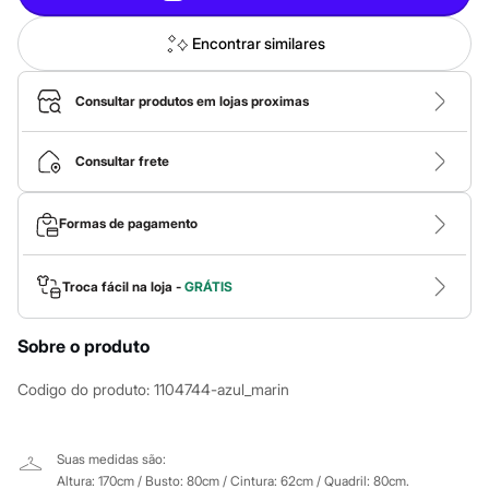
Calças
Casacos e Jaquetas
Jeans
Encontrar similares
Macacões
Saias
Shorts e Bermudas
Consultar produtos em lojas proximas
Vestidos
Acessórios
Bolsas
Consultar frete
Bonés e Chapéus
Bijoux
Cintos
Formas de pagamento
Óculos
Relógios
Calçados
Troca fácil na loja -
GRÁTIS
Botas
Chinelos
Rasteirinhas
Sobre o produto
Sandálias
Sapatilhas
Codigo do produto
:
1104744-azul_marin
Tênis
Marcas
City
Clock House
Suas medidas são:
Mindset
Altura: 170cm / Busto: 80cm / Cintura: 62cm / Quadril: 80cm.