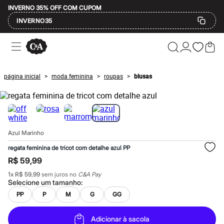
INVERNO 35% OFF COM CUPOM
INVERNO35
Ofertas
Compre por Departamento
Feminino
Masculino
página inicial
moda feminina
roupas
blusas
>
>
>
Infantil
Calçados
Mindse7
Plus Size
Até 20% off
Até 40% off
Azul Marinho
Até 60% off
A partir de 60% off
regata feminina de tricot com detalhe azul PP
Feminino
R$ 59,99
Em alta
Inverno
1
x
R$ 59,99
sem juros no
C&A Pay
Alfaiataria
Selecione um
tamanho
:
Novidades
PP
P
M
G
GG
Roupas
Blusas e Camisetas
Básicos
Adicionar à sacola