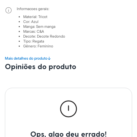
Sawary
Yessica
Informacoes gerais:
Moda esportiva
Material
:
Tricot
Acessórios
Cor
:
Azul
Blusas
Manga
:
Sem manga
Calçados
Marcas
:
C&A
Leggings
Decote
:
Decote Redondo
Shorts e Bermudas
Tipo
:
Regata
Tops
Gênero
:
Feminino
Moda íntima
Calcinhas
↓
Mais detalhes do produto
Cintas e Modeladores
Opiniões do produto
Meias
Pijamas
Sutiãs e Tops
Moda praia
Biquínis
Maiôs
Saídas de praia
Personagens
Plus size
Blusas e Camisetas
Calças
Casacos e Jaquetas
Ops, algo deu errado!
Jeans