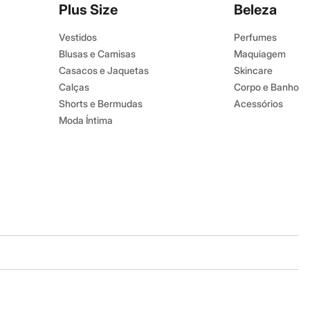
Plus Size
Beleza
Vestidos
Perfumes
Blusas e Camisas
Maquiagem
Casacos e Jaquetas
Skincare
Calças
Corpo e Banho
Shorts e Bermudas
Acessórios
Moda Íntima
Baixe o app
Google store
Apple store