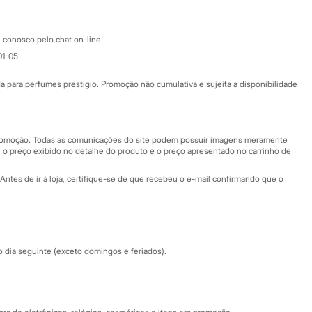
Atendimento
 conosco pelo chat on-line
01-05
Ajuda
Fale conosco
ara perfumes prestígio. Promoção não cumulativa e sujeita a disponibilidade
Nossas lojas
Nossas lojas plus size
Central de ética
 promoção. Todas as comunicações do site podem possuir imagens meramente
 o preço exibido no detalhe do produto e o preço apresentado no carrinho de
Eventos
Antes de ir à loja, certifique-se de que recebeu o e-mail confirmando que o
Especial Dia dos Pais
dia seguinte (exceto domingos e feriados).