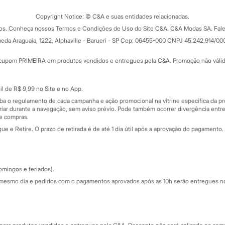
Trocas e devoluções
ograma
Copyright Notice: © C&A e suas entidades relacionadas.
Formas de pagamento
dos. Conheça nossos Termos e Condições de Uso do Site C&A. C&A Modas SA. Fale
Todas as vantagens
ay
eda Araguaia, 1222, Alphaville - Barueri - SP Cep: 06455-000 CNPJ 45.242.914/00
Minha C&A
rtão
Cupons de desconto
cupom PRIMEIRA em produtos vendidos e entregues pela C&A. Promoção não válida p
Cartão presente
atórios
Sobre o cartão presente
nceira
l de R$ 9,99 no Site e no App.
de
iba o regulamento de cada campanha e ação promocional na vitrine específica da
iar durante a navegação, sem aviso prévio. Pode também ocorrer divergência entre
de compras.
 e Retire. O prazo de retirada é de até 1 dia útil após a aprovação do pagamento. 
omingos e feriados).
mesmo dia e pedidos com o pagamentos aprovados após as 10h serão entregues no 
Segurança e qualidade