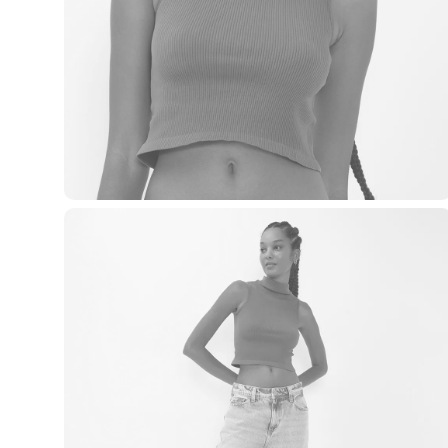
Casacos e Jaquetas
Jeans
Macacões
Saias
Shorts e Bermudas
Vestidos
Acessórios
Bolsas
Bonés e Chapéus
Bijoux
Cintos
Óculos
Relógios
Calçados
Botas
Chinelos
Rasteirinhas
Sandálias
Sapatilhas
Tênis
Marcas
City
Clock House
Mindset
Sawary