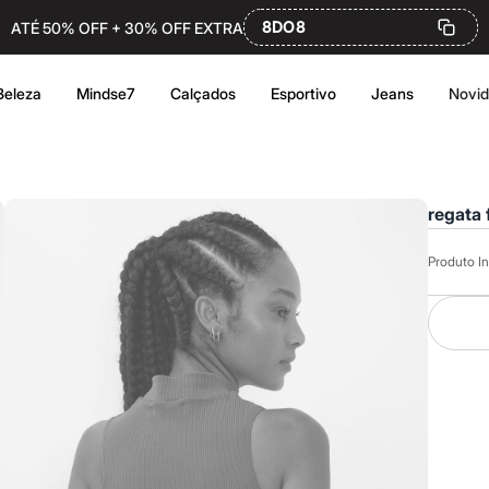
8DO8
ATÉ 50% OFF + 30% OFF EXTRA
Beleza
Mindse7
Calçados
Esportivo
Jeans
Novi
regata 
Produto In