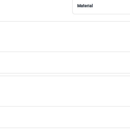
oliamida, 8% elastano
Material
anga
 House
ino
eca:
ratura máxima de 40ºC.
ejamento.
tambor.
ral.
co.
úmido.