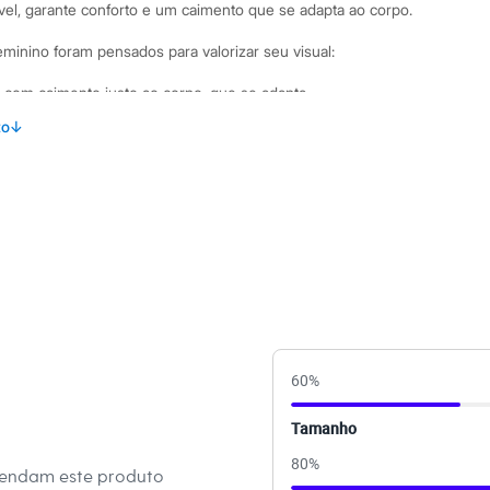
vel, garante conforto e um caimento que se adapta ao corpo.
eminino foram pensados para valorizar seu visual:
om caimento justo ao corpo, que se adapta
to
↓
e um toque de sofisticação e elegância à peça.
lha canelada de poliamida com elastano, proporcionando
cidade.
om alças largas, garantindo conforto e sustentação.
binações Para um visual casual e despojado, combine este
jeans de cintura alta, como mom ou wide leg, e finalize com
uma produção mais elaborada, aposte em saias ou calças de
alongado por cima. Ele também fica incrível com peças em
 noturno e cheio de atitude.
60
%
 C&A! ❤
Tamanho
s:
80
%
mendam este produto