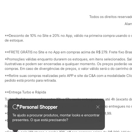
Sonic
Termos e condições
C&A&VC
Stitch
Conheça o pr
Política de privacidade
Beleza
Todos os direitos reserva
Trabalhe conosco
C&A Pay
Kits
Sobre o C&A P
Alam
Perfumes árabes
Sustentabilidade
Novidades
Solicite seu ca
Mapa do site
**Desconto de 10% no Site e 20% no App, válido na primeira compra usando o 
Cabelos
Governança
Investidores
de estoque.
Condicionador
Ouvidoria / Rel
Escovas e Pentes
Sala de imprensa
Finalizadores
Educação fina
**FRETE GRÁTIS no Site e no App em compras acima de R$ 279. Frete fixo Brasi
Privacidade
Shampoo
Sustentabilida
*Promoções válidas enquanto durarem os estoques, em itens selecionados. Sa
Configuração de cookies
Tratamento
ilustrativas e podem ser encerradas a qualquer momento. Os preços poderão var
Cuidados com o corpo
Minha privacidade
compras. Em caso de divergências de preços, o valor válido será o do carrinho 
Hidratante
**Retire suas compras realizadas pelo APP e site da C&A com a modalidade Clique
Protetor solar
pedido está pronto para retirada.
Tratamento
Cuidados com o rosto
**Entrega Turbo e Rápida
Esfoliante
Turbo: Pedidos aprovados entre 10h e 17h, serão entregues em até 4h (exceto d
Hidratante
Protetor solar
Personal Shopper
Rápida: Pedidos com os pagamentos aprovados até as 10h, serão entregues no 
Tônicos
*O valor do frete para o turbo é R$ 24,99 e para a rápida é R$ 14,99.
Te ajudo a procurar produtos, montar looks e encontrar
Maquiagens
Formas de pagamento
presentes. O que está precisando?
*Essa condição ainda não estará disponível em todas as lojas.
Base
Batom