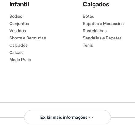
Infantil
Calçados
Bodies
Botas
Conjuntos
Sapatos e Mocassins
Vestidos
Rasteirinhas
Shorts e Bermudas
Sandálias e Papetes
Calçados
Tênis
Calças
Moda Praia
Serviços
Exibir mais informações
Tipos de serviços
o C&A
Clique e retire