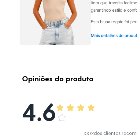
Shorts e Saias
item que transita facil
Vestidos
garantindo estilo e conf
Masculino
Em alta
Esta blusa regata foi pe
Dia dos Pais
Inverno
Modelagem justa ao 
Novidades
Mais detalhes do produ
Roupas
Decote redondo cláss
Bermudas
Alças largas com ap
Camisas
um toque romântico.
Calças
Camisetas e Regatas
Confeccionada em ma
Casacos e Jaquetas
macio e flexibilidade.
Jeans
Opiniões do produto
Polos
Sugestões de Uso e C
Acessórios
Bolsas e Mochilas
A gente se encontra na 
Chapéus e Bonés
4.6
cm
Cintos
Carteiras
Óculos
Relógios
A Modelo veste t
Calçados
Botas
dos clientes reco
100
%
Chinelos