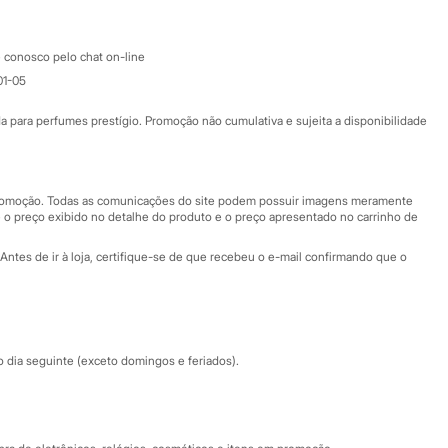
Atendimento
 conosco pelo chat on-line
01-05
Ajuda
Fale conosco
ara perfumes prestígio. Promoção não cumulativa e sujeita a disponibilidade
Nossas lojas
Nossas lojas plus size
Central de ética
 promoção. Todas as comunicações do site podem possuir imagens meramente
 o preço exibido no detalhe do produto e o preço apresentado no carrinho de
Eventos
Antes de ir à loja, certifique-se de que recebeu o e-mail confirmando que o
Especial Dia dos Pais
dia seguinte (exceto domingos e feriados).