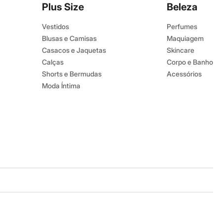
Plus Size
Beleza
Vestidos
Perfumes
Blusas e Camisas
Maquiagem
Casacos e Jaquetas
Skincare
Calças
Corpo e Banho
Shorts e Bermudas
Acessórios
Moda Íntima
Baixe o app
Google store
Apple store