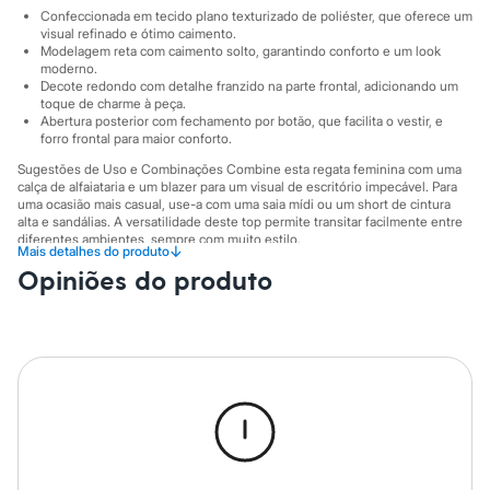
Sawary
Confeccionada em tecido plano texturizado de poliéster, que oferece um
Yessica
visual refinado e ótimo caimento.
Moda esportiva
Modelagem reta com caimento solto, garantindo conforto e um look
Acessórios
moderno.
Blusas
Decote redondo com detalhe franzido na parte frontal, adicionando um
Calçados
toque de charme à peça.
Leggings
Abertura posterior com fechamento por botão, que facilita o vestir, e
forro frontal para maior conforto.
Shorts e Bermudas
Tops
Sugestões de Uso e Combinações Combine esta regata feminina com uma
Moda íntima
calça de alfaiataria e um blazer para um visual de escritório impecável. Para
Calcinhas
uma ocasião mais casual, use-a com uma saia mídi ou um short de cintura
Cintas e Modeladores
alta e sandálias. A versatilidade deste top permite transitar facilmente entre
Meias
diferentes ambientes, sempre com muito estilo.
↓
Mais detalhes do produto
Pijamas
A gente se encontra na C&A! ❤
Opiniões do produto
Sutiãs e Tops
Moda praia
A Modelo veste tamanho P.
Suas medidas são:
Biquínis
Altura: 174cm / Busto: 74cm / Cintura: 60cm / Quadril: 79cm.
Maiôs
Saídas de praia
Informacoes gerais:
Personagens
Plus size
Material
:
100% poliéster
Blusas e Camisetas
Cor
:
Rosa
Calças
Manga
:
Sem manga
Casacos e Jaquetas
Marcas
:
C&A
Decote
:
Decote Redondo
Jeans