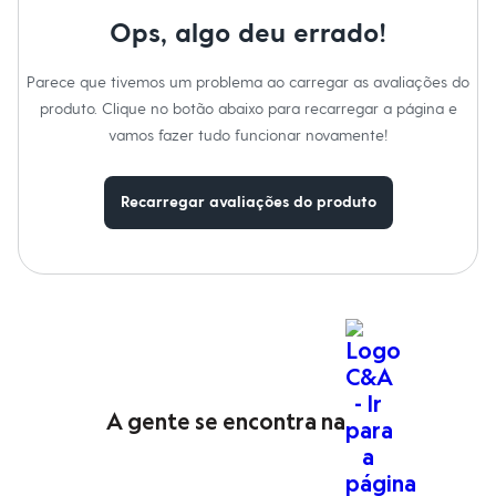
Tipo
:
Regata
Moda esportiva
Gênero
:
Feminino
Shorts e Saias
Ops, algo deu errado!
Vestidos
Cuidados com a peca:
Masculino
Parece que tivemos um problema ao carregar as avaliações do
Em alta
Lavar à mão.
Dia dos Pais
Não alvejar.
produto. Clique no botão abaixo para recarregar a página e
Secar em secadora.
Inverno
vamos fazer tudo funcionar novamente!
Secar na vertical à sombra.
Novidades
Passar a temperatura mínima.
Roupas
Não lavar a seco.
Bermudas
Recarregar avaliações do produto
Camisas
Calças
Camisetas e Regatas
Casacos e Jaquetas
Jeans
Polos
Acessórios
Bolsas e Mochilas
Chapéus e Bonés
Cintos
Carteiras
A gente se encontra na
Óculos
Relógios
Calçados
Botas