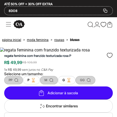
ATÉ 50% OFF + 30% OFF EXTRA
8DO8
Ofertas
Compre por Departamento
Feminino
Masculino
página inicial
moda feminina
roupas
blusas
>
>
>
Infantil
Calçados
Mindse7
regata feminina com franzido texturizada rosa P
Plus Size
Até 20% off
R$ 49,99
R$ 109,99
Até 40% off
1
x
R$ 49,99
sem juros no
C&A Pay
Até 60% off
Selecione um
tamanho
:
A partir de 60% off
Feminino
PP
P
M
G
GG
Em alta
Inverno
Adicionar à sacola
Alfaiataria
Novidades
Roupas
Encontrar similares
Blusas e Camisetas
Básicos