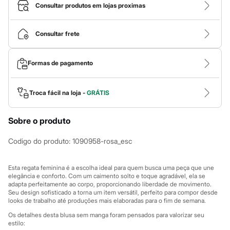
Calças
Consultar produtos em lojas proximas
Casacos e Jaquetas
Jeans
Macacões
Consultar frete
Saias
Shorts e Bermudas
Vestidos
Formas de pagamento
Acessórios
Bolsas
Bonés e Chapéus
Bijoux
Troca fácil na loja -
GRÁTIS
Cintos
Óculos
Sobre o produto
Relógios
Calçados
Botas
Codigo do produto
:
1090958-rosa_esc
Chinelos
Rasteirinhas
Sandálias
Esta regata feminina é a escolha ideal para quem busca uma peça que une
Sapatilhas
elegância e conforto. Com um caimento solto e toque agradável, ela se
adapta perfeitamente ao corpo, proporcionando liberdade de movimento.
Tênis
Seu design sofisticado a torna um item versátil, perfeito para compor desde
Marcas
looks de trabalho até produções mais elaboradas para o fim de semana.
City
Clock House
Os detalhes desta blusa sem manga foram pensados para valorizar seu
Mindset
estilo: