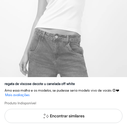
Calças
Casacos e Jaquetas
Jeans
Macacões
Saias
Shorts e Bermudas
Vestidos
Acessórios
Bolsas
Bonés e Chapéus
Bijoux
Cintos
Óculos
Relógios
Calçados
Botas
Chinelos
regata de viscose decote u canelada off white
Rasteirinhas
Amo essa malha e os modelos, se pudesse seria modelo vivo de vocês 😍❤️
Sandálias
Mais avaliações
Sapatilhas
Tênis
Produto Indisponível
Marcas
City
Encontrar similares
Clock House
Mindset