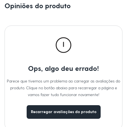
Sawary
Opiniões do produto
Yessica
Moda esportiva
Acessórios
Blusas
Calçados
Leggings
Shorts e Bermudas
Tops
Moda íntima
Calcinhas
Cintas e Modeladores
Meias
Ops, algo deu errado!
Pijamas
Sutiãs e Tops
Moda praia
Parece que tivemos um problema ao carregar as avaliações do
Biquínis
Maiôs
produto. Clique no botão abaixo para recarregar a página e
Saídas de praia
vamos fazer tudo funcionar novamente!
Personagens
Plus size
Blusas e Camisetas
Recarregar avaliações do produto
Calças
Casacos e Jaquetas
Jeans