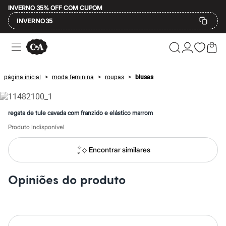
INVERNO 35% OFF COM CUPOM
INVERNO35
Ofertas
Compre por Departamento
Feminino
Masculino
página inicial
moda feminina
roupas
blusas
>
>
>
Infantil
Calçados
Mindse7
Plus Size
regata de tule cavada com franzido e elástico marrom
Até 20% off
Até 40% off
Produto Indisponível
Até 60% off
A partir de 60% off
Encontrar similares
Feminino
Em alta
Inverno
Opiniões do produto
Alfaiataria
Novidades
Roupas
Blusas e Camisetas
Básicos