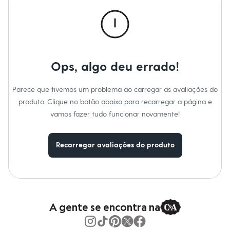
Calças
Casacos e Jaquetas
Jeans
Macacões
Saias
Shorts e Bermudas
Vestidos
Ops, algo deu errado!
Acessórios
Bolsas
Bonés e Chapéus
Parece que tivemos um problema ao carregar as avaliações do
Bijoux
produto. Clique no botão abaixo para recarregar a página e
Cintos
Óculos
vamos fazer tudo funcionar novamente!
Relógios
Calçados
Botas
Recarregar avaliações do produto
Chinelos
Rasteirinhas
Sandálias
Sapatilhas
Tênis
Marcas
City
A gente se encontra na
Clock House
Mindset