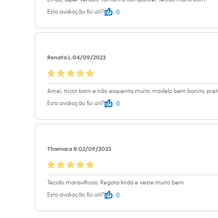
Informacoes gerai
Calçados
0
Esta avaliação foi útil?
Botas
Material
:
97% p
Chinelos
Sapatos
Cor
:
Cinza
Sandálias e Papetes
Marcas
:
Minds
Tênis
Tipo
:
Regata
Moda esportiva
Renata L.
04/09/2023
Acessórios
Gênero
:
Femin
Bermudas
Camisetas
Calças
Amei, tricot bom e não esquenta muito, modelo bem bonito, pre
Calçados
0
Esta avaliação foi útil?
Regatas
Moda íntima
Cuecas
Meias
Pijamas
Thamara R.
02/09/2023
Moda praia
Personagens
Plus size
Blusas e Camisetas
Tecido maravilhoso. Regata linda e veste muito bem.
Calças
0
Esta avaliação foi útil?
Camisas
Casacos e Jaquetas
Jeans