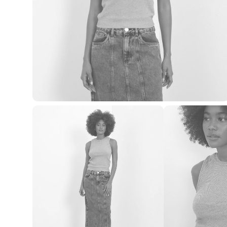
Blusas e Camisetas
Básicos
Calças
Casacos e Jaquetas
Jeans
Macacões
Saias
Shorts e Bermudas
Vestidos
Acessórios
Bolsas
Bonés e Chapéus
Bijoux
Cintos
Óculos
Relógios
Calçados
Botas
Chinelos
Rasteirinhas
Sandálias
Sapatilhas
Tênis
Marcas
City