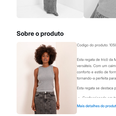
Clock House
Mindset
Sawary
Yessica
Moda esportiva
Acessórios
Blusas
Sobre o produto
Calçados
Leggings
Shorts e Bermudas
Codigo do produto
:
105
Tops
Moda íntima
Calcinhas
Esta regata de tricô da
Cintas e Modeladores
versáteis. Com um caim
Meias
Pijamas
conforto e estilo de fo
Sutiãs e Tops
tornando-a perfeita para
Moda praia
Biquínis
Esta regata se destaca
Maiôs
Saídas de praia
Confeccionada em tr
Personagens
Plus size
macio.
Mais detalhes do produ
Blusas e Camisetas
Modelagem regata co
Calças