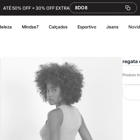
8DO8
ATÉ 50% OFF + 30% OFF EXTRA
Beleza
Mindse7
Calçados
Esportivo
Jeans
Novi
regata 
Produto In