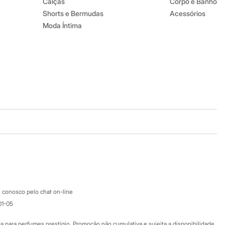
Calças
Corpo e Banho
Shorts e Bermudas
Acessórios
Moda Íntima
Baixe o app
Google store
Apple store
Atendimento
 conosco pelo chat on-line
01-05
Ajuda
Fale conosco
ara perfumes prestígio. Promoção não cumulativa e sujeita a disponibilidade