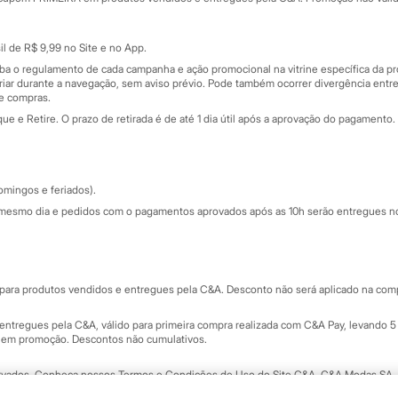
Cartão presente
atórios
Sobre o cartão presente
nceira
l de R$ 9,99 no Site e no App.
de
iba o regulamento de cada campanha e ação promocional na vitrine específica da
iar durante a navegação, sem aviso prévio. Pode também ocorrer divergência entre
de compras.
 e Retire. O prazo de retirada é de até 1 dia útil após a aprovação do pagamento. 
omingos e feriados).
mesmo dia e pedidos com o pagamentos aprovados após as 10h serão entregues no 
Segurança e qualidade
ara produtos vendidos e entregues pela C&A. Desconto não será aplicado na compr
ntregues pela C&A, válido para primeira compra realizada com C&A Pay, levando 5 
s em promoção. Descontos não cumulativos.
rvados.
Conheça nossos Termos e Condições de Uso do Site C&A
. C&A Modas SA.