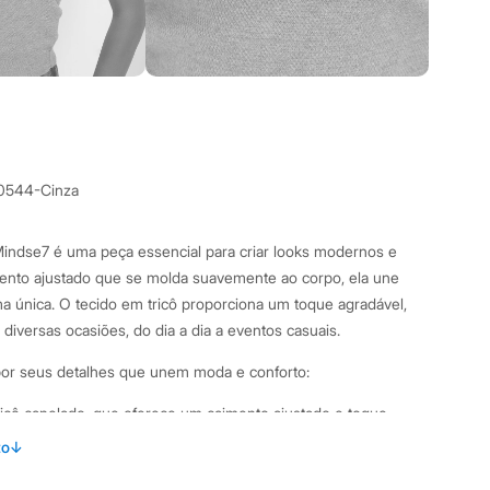
0544-Cinza
 Mindse7 é uma peça essencial para criar looks modernos e
ento ajustado que se molda suavemente ao corpo, ela une
rma única. O tecido em tricô proporciona um toque agradável,
 diversas ocasiões, do dia a dia a eventos casuais.
 por seus detalhes que unem moda e conforto:
icô canelado, que oferece um caimento ajustado e toque
to
↓
m gola redonda e alças médias, um design clássico e