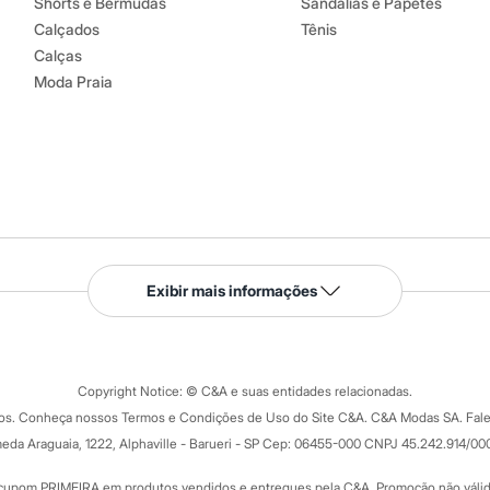
Shorts e Bermudas
Sandálias e Papetes
Calçados
Tênis
Calças
Moda Praia
Serviços
Exibir mais informações
Tipos de serviços
o C&A
Clique e retire
Trocas e devoluções
ograma
Copyright Notice: © C&A e suas entidades relacionadas.
Formas de pagamento
dos. Conheça nossos Termos e Condições de Uso do Site C&A. C&A Modas SA. Fale
Todas as vantagens
ay
eda Araguaia, 1222, Alphaville - Barueri - SP Cep: 06455-000 CNPJ 45.242.914/00
Minha C&A
rtão
Cupons de desconto
cupom PRIMEIRA em produtos vendidos e entregues pela C&A. Promoção não válida p