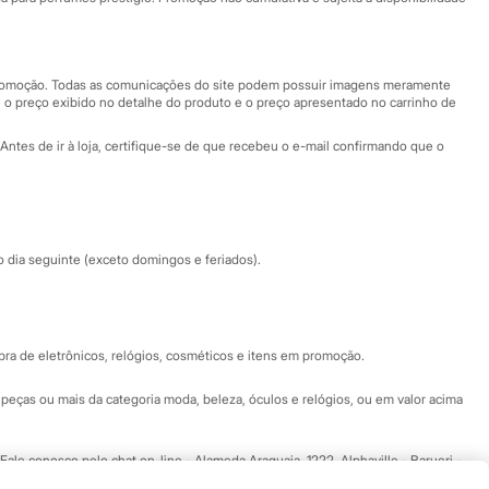
Nossas lojas
Nossas lojas plus size
Central de ética
 promoção. Todas as comunicações do site podem possuir imagens meramente
 o preço exibido no detalhe do produto e o preço apresentado no carrinho de
Eventos
Antes de ir à loja, certifique-se de que recebeu o e-mail confirmando que o
Especial Dia dos Pais
dia seguinte (exceto domingos e feriados).
a de eletrônicos, relógios, cosméticos e itens em promoção.
peças ou mais da categoria moda, beleza, óculos e relógios, ou em valor acima
 Fale conosco pelo
chat on-line
- Alameda Araguaia, 1222, Alphaville - Barueri -