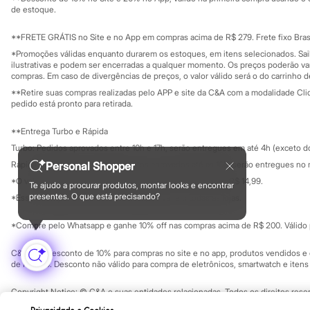
Governança
Investidores
Minecraft
de estoque.
Ouvidoria / Rel
Naruto
Sala de imprensa
Patrulha Canina
Educação fina
**FRETE GRÁTIS no Site e no App em compras acima de R$ 279. Frete fixo Brasi
Sonic
Privacidade
Sustentabilida
*Promoções válidas enquanto durarem os estoques, em itens selecionados. Sa
Configuração de cookies
Stitch
ilustrativas e podem ser encerradas a qualquer momento. Os preços poderão var
Beleza
Minha privacidade
compras. Em caso de divergências de preços, o valor válido será o do carrinho 
Kits
**Retire suas compras realizadas pelo APP e site da C&A com a modalidade Clique
Perfumes árabes
pedido está pronto para retirada.
Novidades
Cabelos
**Entrega Turbo e Rápida
Condicionador
Escovas e Pentes
Turbo: Pedidos aprovados entre 10h e 17h, serão entregues em até 4h (exceto d
Finalizadores
Personal Shopper
Rápida: Pedidos com os pagamentos aprovados até as 10h, serão entregues no 
Shampoo
*O valor do frete para o turbo é R$ 24,99 e para a rápida é R$ 14,99.
Tratamento
Te ajudo a procurar produtos, montar looks e encontrar
Formas de pagamento
presentes. O que está precisando?
Cuidados com o corpo
*Essa condição ainda não estará disponível em todas as lojas.
Hidratante
Protetor solar
*Compre pelo Whatsapp e ganhe 10% off nas compras acima de R$ 200. Válido p
Tratamento
Cuidados com o rosto
C&A Pay: desconto de 10% para compras no site e no app, produtos vendidos e e
Esfoliante
de R$ 400. Desconto não válido para compra de eletrônicos, smartwatch e iten
Hidratante
Protetor solar
Copyright Notice: © C&A e suas entidades relacionadas. Todos os direitos rese
Tônicos
SP Cep: 06455-000 CNPJ 45.242.914/0001-05