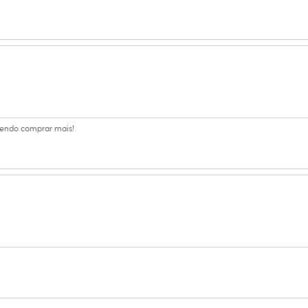
s:
oliéster, 3% elastano
e7
ino
tendo comprar mais!