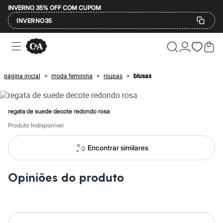
INVERNO 35% OFF COM CUPOM
INVERNO35
Ofertas
Compre por Departamento
Feminino
Masculino
página inicial
moda feminina
roupas
blusas
>
>
>
Infantil
Calçados
Mindse7
Plus Size
regata de suede decote redondo rosa
Até 20% off
Até 40% off
Produto Indisponível
Até 60% off
A partir de 60% off
Encontrar similares
Feminino
Em alta
Inverno
Opiniões do produto
Alfaiataria
Novidades
Roupas
Blusas e Camisetas
Básicos