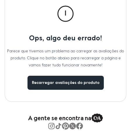
Calças
Casacos e Jaquetas
Jeans
Macacões
Saias
Shorts e Bermudas
Vestidos
Ops, algo deu errado!
Acessórios
Bolsas
Bonés e Chapéus
Parece que tivemos um problema ao carregar as avaliações do
Bijoux
produto. Clique no botão abaixo para recarregar a página e
Cintos
Óculos
vamos fazer tudo funcionar novamente!
Relógios
Calçados
Botas
Recarregar avaliações do produto
Chinelos
Rasteirinhas
Sandálias
Sapatilhas
Tênis
Marcas
City
A gente se encontra na
Clock House
Mindset