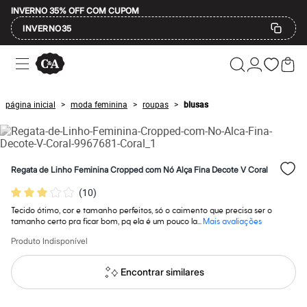
INVERNO 35% OFF COM CUPOM
INVERNO35
Ofertas
Compre por Departamento
Feminino
Masculino
página inicial
moda feminina
roupas
blusas
>
>
>
Infantil
Calçados
Mindse7
Plus Size
Até 20% off
Regata de Linho Feminina Cropped com Nó Alça Fina Decote V Coral
Até 40% off
Até 60% off
(
10
)
A partir de 60% off
Feminino
Tecido ótimo, cor e tamanho perfeitos, só o caimento que precisa ser o
Em alta
tamanho certo pra ficar bom, pq ela é um pouco la...
Mais avaliações
Inverno
Produto Indisponível
Alfaiataria
Novidades
Roupas
Encontrar similares
Blusas e Camisetas
Básicos