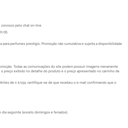
Google store
Apple store
Atendimento
 conosco pelo chat on-line
01-05
Ajuda
Fale conosco
ara perfumes prestígio. Promoção não cumulativa e sujeita a disponibilidade
Nossas lojas
Nossas lojas plus size
Central de ética
 promoção. Todas as comunicações do site podem possuir imagens meramente
 o preço exibido no detalhe do produto e o preço apresentado no carrinho de
Eventos
Antes de ir à loja, certifique-se de que recebeu o e-mail confirmando que o
Especial Dia dos Pais
dia seguinte (exceto domingos e feriados).