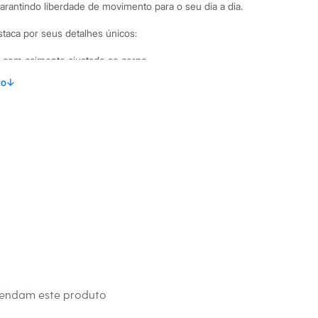
rantindo liberdade de movimento para o seu dia a dia.
staca por seus detalhes únicos:
com caimento ajustado ao corpo.
de um ombro só, com uma alça larga e outra fina com
to
↓
or ajuste.
 alça larga, adicionando um toque sofisticado ao design.
lha canelada com viscose, que oferece conforto e
binações Versátil, este top cropped de um ombro só transita
ntes estilos. Para um look casual e despojado, combine-o com
g ou uma bermuda de cintura alta e sandálias. Se a ocasião
orado, aposte em uma saia midi ou calça de alfaiataria,
 blazer e acessórios marcantes.
 C&A! ❤
s:
mendam este produto