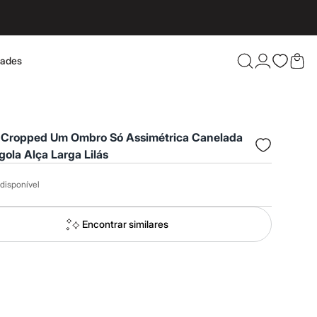
dades
Confira 
 Cropped Um Ombro Só Assimétrica Canelada
ola Alça Larga Lilás
disponível
Encontrar similares