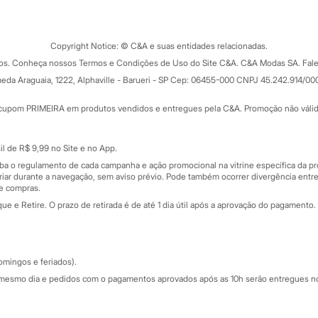
Tipos de serviços
o C&A
Clique e retire
Trocas e devoluções
ograma
Copyright Notice: © C&A e suas entidades relacionadas.
Formas de pagamento
dos. Conheça nossos Termos e Condições de Uso do Site C&A. C&A Modas SA. Fale
Todas as vantagens
ay
eda Araguaia, 1222, Alphaville - Barueri - SP Cep: 06455-000 CNPJ 45.242.914/00
Minha C&A
rtão
Cupons de desconto
cupom PRIMEIRA em produtos vendidos e entregues pela C&A. Promoção não válida p
Cartão presente
atórios
Sobre o cartão presente
nceira
l de R$ 9,99 no Site e no App.
de
iba o regulamento de cada campanha e ação promocional na vitrine específica da
iar durante a navegação, sem aviso prévio. Pode também ocorrer divergência entre
de compras.
 e Retire. O prazo de retirada é de até 1 dia útil após a aprovação do pagamento. 
omingos e feriados).
mesmo dia e pedidos com o pagamentos aprovados após as 10h serão entregues no 
Segurança e qualidade