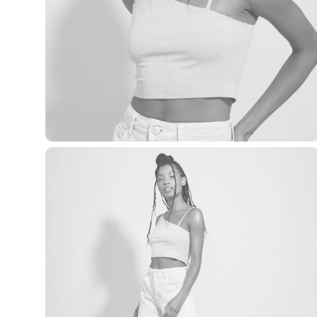
Casacos e Jaquetas
Jeans
Macacões
Saias
Shorts e Bermudas
Vestidos
Acessórios
Bolsas
Bonés e Chapéus
Bijoux
Cintos
Óculos
Relógios
Calçados
Botas
Chinelos
Rasteirinhas
Sandálias
Sapatilhas
Tênis
Marcas
City
Clock House
Mindset
Sawary