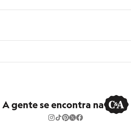
ano
ca
ino
A gente se encontra na