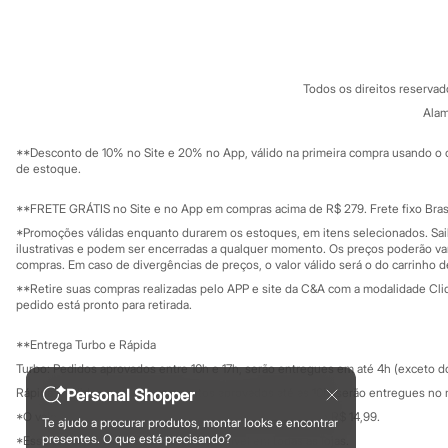
Sobre a C&A
Cartão C&A
Sandálias
Sobre o cartã
Fornecedores
Tênis
Diversão
Termos e condições
C&A&VC
Conheça o pr
Marcas
Política de privacidade
Baby Club
Todos os direitos reserva
Trabalhe conosco
C&A Pay
Fifteen
Sobre o C&A P
Alam
Miss Fifteen
Sustentabilidade
Solicite seu ca
Palomino
Mapa do site
**Desconto de 10% no Site e 20% no App, válido na primeira compra usando o 
Moda íntima
Governança
Investidores
de estoque.
Calcinhas
Ouvidoria / Rel
Cuecas
Sala de imprensa
Educação fina
**FRETE GRÁTIS no Site e no App em compras acima de R$ 279. Frete fixo Brasi
Meias
Privacidade
Pijamas
Sustentabilida
*Promoções válidas enquanto durarem os estoques, em itens selecionados. Sa
Configuração de cookies
Moda praia
ilustrativas e podem ser encerradas a qualquer momento. Os preços poderão var
Biquínis e Maiôs
Minha privacidade
compras. Em caso de divergências de preços, o valor válido será o do carrinho 
Blusas de proteção
**Retire suas compras realizadas pelo APP e site da C&A com a modalidade Clique
Sungas
pedido está pronto para retirada.
Personagens
Bluey
**Entrega Turbo e Rápida
Disney
Turbo: Pedidos aprovados entre 10h e 17h, serão entregues em até 4h (exceto d
Hello Kitty
Homem Aranha
Personal Shopper
Rápida: Pedidos com os pagamentos aprovados até as 10h, serão entregues no 
Minecraft
*O valor do frete para o turbo é R$ 24,99 e para a rápida é R$ 14,99.
Te ajudo a procurar produtos, montar looks e encontrar
Naruto
Formas de pagamento
presentes. O que está precisando?
*Essa condição ainda não estará disponível em todas as lojas.
Patrulha Canina