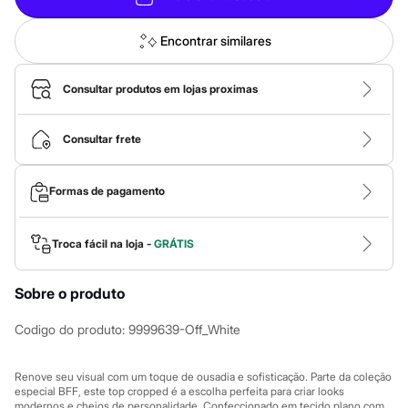
Calças
Casacos e Jaquetas
Jeans
Encontrar similares
Macacões
Saias
Shorts e Bermudas
Consultar produtos em lojas proximas
Vestidos
Acessórios
Bolsas
Consultar frete
Bonés e Chapéus
Bijoux
Cintos
Formas de pagamento
Óculos
Relógios
Calçados
Troca fácil na loja -
GRÁTIS
Botas
Chinelos
Rasteirinhas
Sobre o produto
Sandálias
Sapatilhas
Tênis
Codigo do produto
:
9999639-Off_White
Marcas
City
Renove seu visual com um toque de ousadia e sofisticação. Parte da coleção
Clock House
especial BFF, este top cropped é a escolha perfeita para criar looks
Mindset
modernos e cheios de personalidade. Confeccionado em tecido plano com