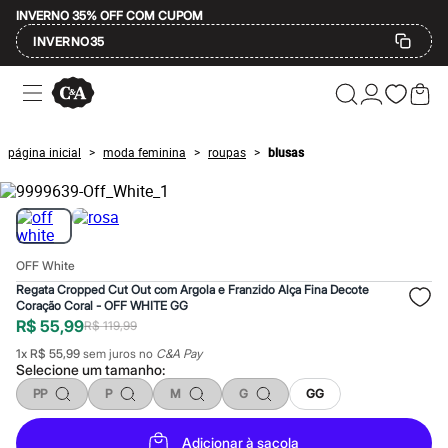
INVERNO 35% OFF COM CUPOM
INVERNO35
Ofertas
Compre por Departamento
Feminino
Masculino
página inicial
moda feminina
roupas
blusas
>
>
>
Infantil
Calçados
Mindse7
Plus Size
Até 20% off
Até 40% off
OFF White
Até 60% off
A partir de 60% off
Regata Cropped Cut Out com Argola e Franzido Alça Fina Decote
Feminino
Coração Coral - OFF WHITE GG
Em alta
R$ 55,99
R$ 119,99
Inverno
1
x
R$ 55,99
sem juros no
C&A Pay
Alfaiataria
Selecione um
tamanho
:
Novidades
PP
P
M
G
GG
Roupas
Blusas e Camisetas
Básicos
Adicionar à sacola