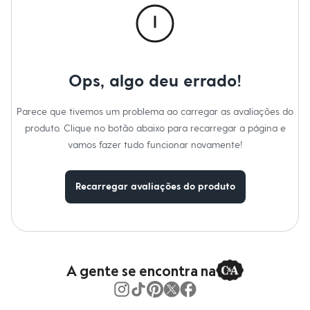
Gênero
:
Feminino
Moda esportiva
Shorts e Saias
Vestidos
Masculino
Em alta
Dia dos Pais
Ops, algo deu errado!
Inverno
Novidades
Roupas
Parece que tivemos um problema ao carregar as avaliações do
Bermudas
Camisas
produto. Clique no botão abaixo para recarregar a página e
Calças
vamos fazer tudo funcionar novamente!
Camisetas e Regatas
Casacos e Jaquetas
Jeans
Recarregar avaliações do produto
Polos
Acessórios
Bolsas e Mochilas
Chapéus e Bonés
Cintos
Carteiras
Óculos
A gente se encontra na
Relógios
Calçados
Botas