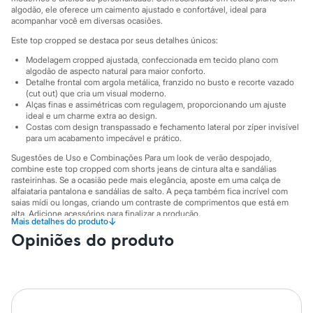
Sawary
algodão, ele oferece um caimento ajustado e confortável, ideal para
Yessica
acompanhar você em diversas ocasiões.
Moda esportiva
Acessórios
Este top cropped se destaca por seus detalhes únicos:
Blusas
Modelagem cropped ajustada, confeccionada em tecido plano com
Calçados
algodão de aspecto natural para maior conforto.
Leggings
Detalhe frontal com argola metálica, franzido no busto e recorte vazado
Shorts e Bermudas
(cut out) que cria um visual moderno.
Tops
Alças finas e assimétricas com regulagem, proporcionando um ajuste
Moda íntima
ideal e um charme extra ao design.
Costas com design transpassado e fechamento lateral por zíper invisível
Calcinhas
para um acabamento impecável e prático.
Cintas e Modeladores
Meias
Sugestões de Uso e Combinações Para um look de verão despojado,
Pijamas
combine este top cropped com shorts jeans de cintura alta e sandálias
Sutiãs e Tops
rasteirinhas. Se a ocasião pede mais elegância, aposte em uma calça de
Moda praia
alfaiataria pantalona e sandálias de salto. A peça também fica incrível com
saias mídi ou longas, criando um contraste de comprimentos que está em
Biquínis
alta. Adicione acessórios para finalizar a produção.
Maiôs
↓
Mais detalhes do produto
Saídas de praia
A gente se encontra na C&A! ❤
Opiniões do produto
Personagens
Informacoes gerais:
Plus size
Blusas e Camisetas
Material
:
Poliéster
Calças
Cor
:
Off white
Casacos e Jaquetas
Manga
:
Alça fina
Jeans
Tipo
:
Regata