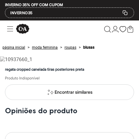
INVERNO 35% OFF COM CUPOM
INVERNO35
Ofertas
Compre por Departamento
Feminino
Masculino
página inicial
moda feminina
roupas
blusas
>
>
>
Infantil
Calçados
Mindse7
Plus Size
regata cropped canelada tiras posteriores preta
Até 20% off
Até 40% off
Produto Indisponível
Até 60% off
A partir de 60% off
Encontrar similares
Feminino
Em alta
Inverno
Opiniões do produto
Alfaiataria
Novidades
Roupas
Blusas e Camisetas
Básicos