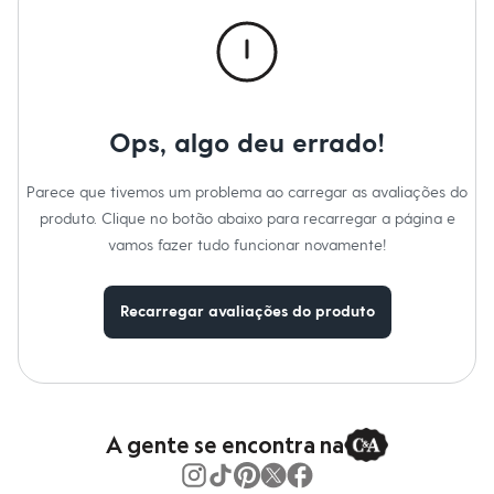
Calças
Casacos e Jaquetas
Jeans
Macacões
Saias
Shorts e Bermudas
Vestidos
Ops, algo deu errado!
Acessórios
Bolsas
Bonés e Chapéus
Parece que tivemos um problema ao carregar as avaliações do
Bijoux
produto. Clique no botão abaixo para recarregar a página e
Cintos
Óculos
vamos fazer tudo funcionar novamente!
Relógios
Calçados
Botas
Recarregar avaliações do produto
Chinelos
Rasteirinhas
Sandálias
Sapatilhas
Tênis
Marcas
City
A gente se encontra na
Clock House
Mindset