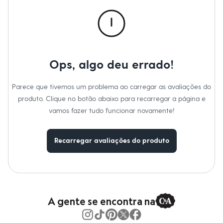
Calças
Casacos e Jaquetas
Jeans
Macacões
Saias
Shorts e Bermudas
Vestidos
Ops, algo deu errado!
Acessórios
Bolsas
Bonés e Chapéus
Parece que tivemos um problema ao carregar as avaliações do
Bijoux
produto. Clique no botão abaixo para recarregar a página e
Cintos
Óculos
vamos fazer tudo funcionar novamente!
Relógios
Calçados
Botas
Recarregar avaliações do produto
Chinelos
Rasteirinhas
Sandálias
Sapatilhas
Tênis
Marcas
City
A gente se encontra na
Clock House
Mindset