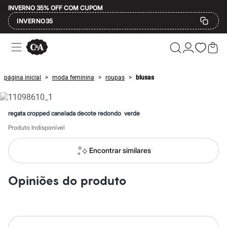
INVERNO 35% OFF COM CUPOM
INVERNO35
Ofertas
Compre por Departamento
Feminino
Masculino
página inicial
moda feminina
roupas
blusas
>
>
>
Infantil
Calçados
Mindse7
Plus Size
regata cropped canelada decote redondo verde
Até 20% off
Até 40% off
Produto Indisponível
Até 60% off
A partir de 60% off
Encontrar similares
Feminino
Em alta
Inverno
Opiniões do produto
Alfaiataria
Novidades
Roupas
Blusas e Camisetas
Básicos