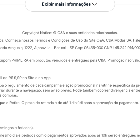
Serviços
Exibir mais informações
Tipos de serviços
o C&A
Clique e retire
Trocas e devoluções
ograma
Copyright Notice: © C&A e suas entidades relacionadas.
Formas de pagamento
dos. Conheça nossos Termos e Condições de Uso do Site C&A. C&A Modas SA. Fale
Todas as vantagens
ay
eda Araguaia, 1222, Alphaville - Barueri - SP Cep: 06455-000 CNPJ 45.242.914/00
Minha C&A
rtão
Cupons de desconto
cupom PRIMEIRA em produtos vendidos e entregues pela C&A. Promoção não válida p
Cartão presente
atórios
Sobre o cartão presente
nceira
l de R$ 9,99 no Site e no App.
de
iba o regulamento de cada campanha e ação promocional na vitrine específica da
iar durante a navegação, sem aviso prévio. Pode também ocorrer divergência entre
de compras.
 e Retire. O prazo de retirada é de até 1 dia útil após a aprovação do pagamento. 
omingos e feriados).
mesmo dia e pedidos com o pagamentos aprovados após as 10h serão entregues no 