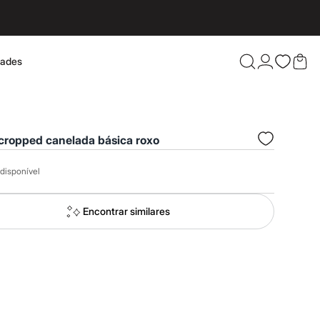
dades
Confira 
cropped canelada básica roxo
disponível
Encontrar similares