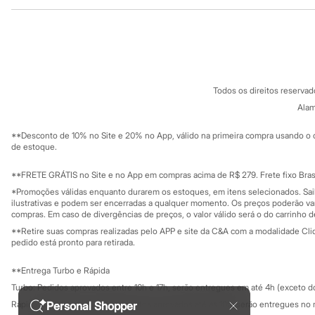
Institucional
Produtos
Sonic
Stitch
Sobre a C&A
Cartão C&A
Beleza
Sobre o cartã
Fornecedores
Kits
Perfumes árabes
Termos e condições
C&A&VC
Novidades
Conheça o pr
Política de privacidade
Cabelos
Todos os direitos reserva
Trabalhe conosco
C&A Pay
Condicionador
Sobre o C&A P
Alam
Escovas e Pentes
Sustentabilidade
Finalizadores
Solicite seu ca
Mapa do site
**Desconto de 10% no Site e 20% no App, válido na primeira compra usando o 
Shampoo
Governança
Investidores
de estoque.
Tratamento
Ouvidoria / Rel
Cuidados com o corpo
Sala de imprensa
Hidratante
Educação fina
**FRETE GRÁTIS no Site e no App em compras acima de R$ 279. Frete fixo Brasi
Privacidade
Protetor solar
Sustentabilida
*Promoções válidas enquanto durarem os estoques, em itens selecionados. Sa
Configuração de cookies
Tratamento
ilustrativas e podem ser encerradas a qualquer momento. Os preços poderão var
Cuidados com o rosto
Minha privacidade
compras. Em caso de divergências de preços, o valor válido será o do carrinho 
Esfoliante
**Retire suas compras realizadas pelo APP e site da C&A com a modalidade Clique
Hidratante
pedido está pronto para retirada.
Protetor solar
Tônicos
**Entrega Turbo e Rápida
Maquiagens
Turbo: Pedidos aprovados entre 10h e 17h, serão entregues em até 4h (exceto d
Base
Batom
Personal Shopper
Rápida: Pedidos com os pagamentos aprovados até as 10h, serão entregues no 