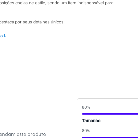
posições cheias de estilo, sendo um item indispensável para
.
destaca por seus detalhes únicos:
com caimento justo ao corpo.
to
↓
lha canelada de viscose, que proporciona conforto e
ças médias com cavas regulares.
poral, fácil de combinar em diversas produções.
binações Para um visual descontraído, combine esta regata
s de cintura alta, shorts ou saias. Nos pés, tênis ou
o look casual. Se a ideia é uma produção mais elaborada, use-
s, blazers ou camisas abertas, criando um contraste moderno
asseio à noite.
80
%
 C&A! ❤
Tamanho
s:
80
%
mendam este produto