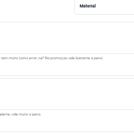
ano
Material
s
a
ino
nao tem muito como errar, ne? Na promoçao vale bastante a pena
elente, vale muito a pena.