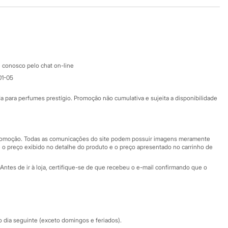
Baixe o app
Google store
Apple store
Atendimento
 conosco pelo chat on-line
01-05
Ajuda
Fale conosco
ara perfumes prestígio. Promoção não cumulativa e sujeita a disponibilidade
Nossas lojas
Nossas lojas plus size
Central de ética
 promoção. Todas as comunicações do site podem possuir imagens meramente
 o preço exibido no detalhe do produto e o preço apresentado no carrinho de
Eventos
Antes de ir à loja, certifique-se de que recebeu o e-mail confirmando que o
Especial Dia dos Pais
dia seguinte (exceto domingos e feriados).