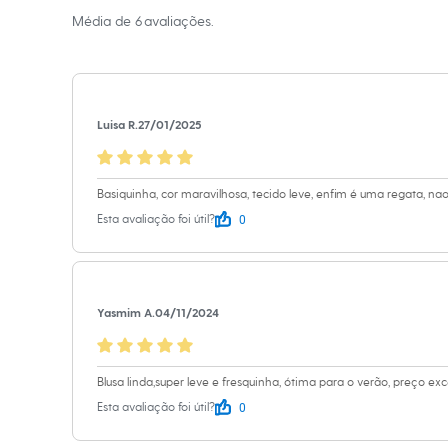
Material
:
Elast
Sapatos
Média de
6
avaliações.
Cor
:
Roxo
Sandálias e Papetes
Tênis
Marcas
:
Basic
Moda esportiva
Tipo
:
Canelad
Acessórios
Gênero
:
Femin
Bermudas
Camisetas
Luisa R.
27/01/2025
Calças
Calçados
Regatas
Moda íntima
Basiquinha, cor maravilhosa, tecido leve, enfim é uma regata, 
Cuecas
0
Esta avaliação foi útil?
Meias
Pijamas
Moda praia
Personagens
Plus size
Blusas e Camisetas
Yasmim A.
04/11/2024
Calças
Camisas
Casacos e Jaquetas
Blusa linda,super leve e fresquinha, ótima para o verão, preço exc
Jeans
Moda esportiva
0
Esta avaliação foi útil?
Shorts e Bermudas
Todos os produtos