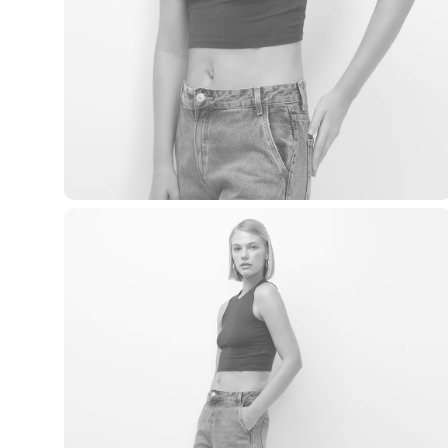
Casacos e Jaquetas
Jeans
Macacões
Saias
Shorts e Bermudas
Vestidos
Acessórios
Bolsas
Bonés e Chapéus
Bijoux
Cintos
Óculos
Relógios
Calçados
Botas
Chinelos
Rasteirinhas
Sandálias
Sapatilhas
Tênis
Marcas
City
Clock House
Mindset
Sawary