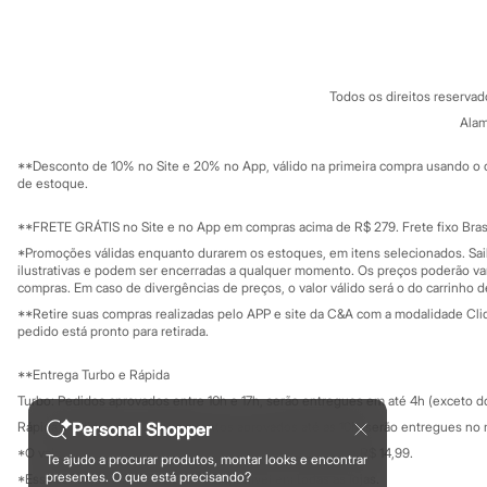
Sobre a C&A
Cartão C&A
Sonic
Sobre o cartã
Fornecedores
Stitch
Termos e condições
C&A&VC
Beleza
Conheça o pr
Kits
Política de privacidade
Perfumes árabes
Todos os direitos reserva
Trabalhe conosco
C&A Pay
Novidades
Sobre o C&A P
Alam
Sustentabilidade
Cabelos
Solicite seu ca
Condicionador
Mapa do site
**Desconto de 10% no Site e 20% no App, válido na primeira compra usando o 
Escovas e Pentes
Governança
Investidores
de estoque.
Finalizadores
Ouvidoria / Rel
Sala de imprensa
Shampoo
Educação fina
**FRETE GRÁTIS no Site e no App em compras acima de R$ 279. Frete fixo Brasi
Tratamento
Privacidade
Cuidados com o corpo
Sustentabilida
*Promoções válidas enquanto durarem os estoques, em itens selecionados. Sa
Configuração de cookies
Hidratante
ilustrativas e podem ser encerradas a qualquer momento. Os preços poderão var
Minha privacidade
compras. Em caso de divergências de preços, o valor válido será o do carrinho 
Protetor solar
Tratamento
**Retire suas compras realizadas pelo APP e site da C&A com a modalidade Clique
Cuidados com o rosto
pedido está pronto para retirada.
Esfoliante
Hidratante
**Entrega Turbo e Rápida
Protetor solar
Turbo: Pedidos aprovados entre 10h e 17h, serão entregues em até 4h (exceto d
Tônicos
Maquiagens
Personal Shopper
Rápida: Pedidos com os pagamentos aprovados até as 10h, serão entregues no 
Base
*O valor do frete para o turbo é R$ 24,99 e para a rápida é R$ 14,99.
Te ajudo a procurar produtos, montar looks e encontrar
Batom
Formas de pagamento
presentes. O que está precisando?
*Essa condição ainda não estará disponível em todas as lojas.