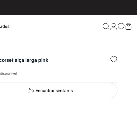
dades
Confira 
corset alça larga pink
disponível
Encontrar similares