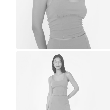
Casacos e Jaquetas
Jeans
Macacões
Saias
Shorts e Bermudas
Vestidos
Acessórios
Bolsas
Bonés e Chapéus
Bijoux
Cintos
Óculos
Relógios
Calçados
Botas
Chinelos
Rasteirinhas
Sandálias
Sapatilhas
Tênis
Marcas
City
Clock House
Mindset
Sawary