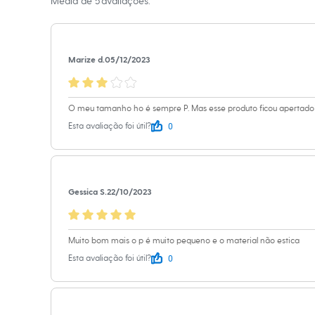
A gente se encontra na
Média de
5
avaliações.
Sapatos
Sandálias e Papetes
Informacoes gerai
Tênis
Moda esportiva
Material
:
Visco
Acessórios
Marize d.
05/12/2023
Cor
:
Rosa
Bermudas
Camisetas
Manga
:
Sem m
Calças
Marcas
:
Clock
Calçados
O meu tamanho ho é sempre P. Mas esse produto ficou apertado
Tipo
:
Regata
Regatas
0
Esta avaliação foi útil?
Moda íntima
Gênero
:
Femin
Cuecas
Meias
Pijamas
Moda praia
Gessica S.
22/10/2023
Personagens
Plus size
Blusas e Camisetas
Calças
Muito bom mais o p é muito pequeno e o material não estica
Camisas
0
Casacos e Jaquetas
Esta avaliação foi útil?
Jeans
Moda esportiva
Shorts e Bermudas
Todos os produtos