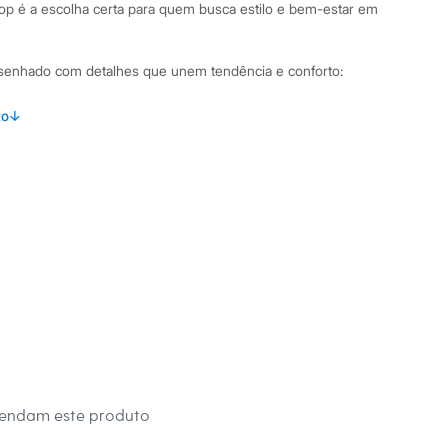
top é a escolha certa para quem busca estilo e bem-estar em
desenhado com detalhes que unem tendência e conforto:
om recortes frontais estilo corset, que estruturam a peça de
to
↓
ças largas, oferecendo ótima sustentação e um visual
alha de viscose, proporcionando um toque macio e caimento
.
transita facilmente entre looks casuais e produções mais
binações Para um look casual e despojado, combine este
 jeans de cintura alta e tênis. Se a ocasião pede um visual
m uma saia mídi ou calça de alfaiataria, finalizando com um
salto. É uma peça-chave para compor sobreposições com
mendam este produto