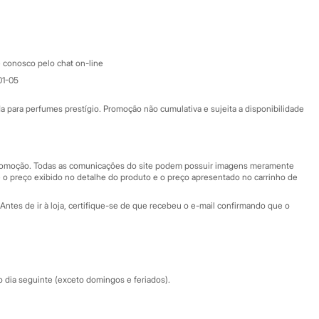
Google store
Apple store
Atendimento
 conosco pelo chat on-line
01-05
Ajuda
Fale conosco
ara perfumes prestígio. Promoção não cumulativa e sujeita a disponibilidade
Nossas lojas
Nossas lojas plus size
Central de ética
 promoção. Todas as comunicações do site podem possuir imagens meramente
 o preço exibido no detalhe do produto e o preço apresentado no carrinho de
Eventos
Antes de ir à loja, certifique-se de que recebeu o e-mail confirmando que o
Especial Dia dos Pais
dia seguinte (exceto domingos e feriados).