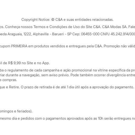
Tipos de serviços
o C&A
Clique e retire
Trocas e devoluções
ograma
Copyright Notice: © C&A e suas entidades relacionadas.
Formas de pagamento
dos. Conheça nossos Termos e Condições de Uso do Site C&A. C&A Modas SA. Fale
Todas as vantagens
ay
eda Araguaia, 1222, Alphaville - Barueri - SP Cep: 06455-000 CNPJ 45.242.914/00
Minha C&A
rtão
Cupons de desconto
cupom PRIMEIRA em produtos vendidos e entregues pela C&A. Promoção não válida p
Cartão presente
atórios
Sobre o cartão presente
nceira
l de R$ 9,99 no Site e no App.
de
iba o regulamento de cada campanha e ação promocional na vitrine específica da
iar durante a navegação, sem aviso prévio. Pode também ocorrer divergência entre
de compras.
 e Retire. O prazo de retirada é de até 1 dia útil após a aprovação do pagamento. 
omingos e feriados).
mesmo dia e pedidos com o pagamentos aprovados após as 10h serão entregues no 
Segurança e qualidade