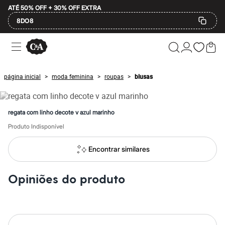
ATÉ 50% OFF + 30% OFF EXTRA
8DO8
Ofertas
Compre por Departamento
Feminino
Masculino
página inicial
moda feminina
roupas
blusas
>
>
>
Infantil
Calçados
Plus Size
2 calçados por R$189
regata com linho decote v azul marinho
2 peças por R$199
3 lingeries por R$99
Produto Indisponível
3 itens de beleza por R$129
Até 20% off
Encontrar similares
Até 40% off
Até 60% off
A partir de 60% off
Opiniões do produto
Feminino
Em alta
Inverno
Alfaiataria
Novidades