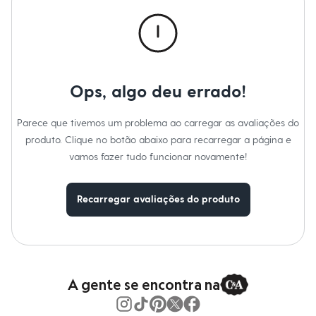
Roupas
Blusas e Camisetas
Básicos
Calças
Casacos e Jaquetas
Jeans
Macacões
Ops, algo deu errado!
Saias
Shorts e Bermudas
Vestidos
Parece que tivemos um problema ao carregar as avaliações do
Acessórios
produto. Clique no botão abaixo para recarregar a página e
Bolsas
Bonés e Chapéus
vamos fazer tudo funcionar novamente!
Bijoux
Cintos
Óculos
Recarregar avaliações do produto
Relógios
Calçados
Botas
Chinelos
Rasteirinhas
Sandálias
Sapatilhas
A gente se encontra na
Tênis
Marcas