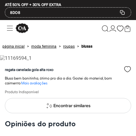
ATÉ 50% OFF + 30% OFF EXTRA
8DO8
Ofertas
Compre por Departamento
Feminino
Masculino
página inicial
moda feminina
roupas
blusas
>
>
>
Infantil
Calçados
Mindse7
Plus Size
regata canelada gola alta roxo
Até 20% off
Até 40% off
Blusa bem bonitinha, ótimo pro dia a dia. Gostei do material, bom
Até 60% off
caimento
Mais avaliações
A partir de 60% off
Produto Indisponível
Feminino
Em alta
Inverno
Encontrar similares
Alfaiataria
Novidades
Roupas
Opiniões do produto
Blusas e Camisetas
Básicos