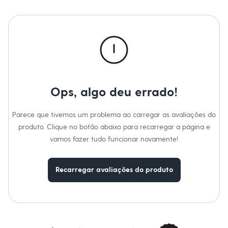
Calças
Casacos e Jaquetas
Jeans
Macacões
Saias
Shorts e Bermudas
Vestidos
Acessórios
Bolsas
Bonés e Chapéus
Ops, algo deu errado!
Bijoux
Cintos
Óculos
Parece que tivemos um problema ao carregar as avaliações do
Relógios
produto. Clique no botão abaixo para recarregar a página e
Calçados
Botas
vamos fazer tudo funcionar novamente!
Chinelos
Rasteirinhas
Sandálias
Recarregar avaliações do produto
Sapatilhas
Tênis
Marcas
City
Clock House
Mindset