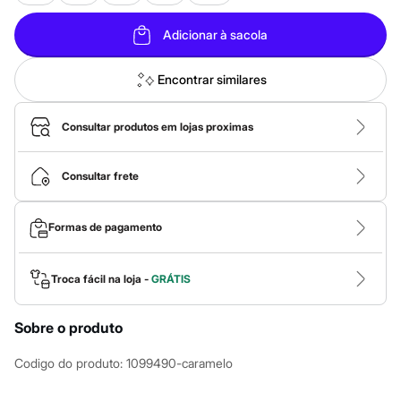
Calças
Casacos e Jaquetas
Jeans
Adicionar à sacola
Macacões
Saias
Encontrar similares
Shorts e Bermudas
Vestidos
Acessórios
Consultar produtos em lojas proximas
Bolsas
Bonés e Chapéus
Bijoux
Consultar frete
Cintos
Óculos
Relógios
Calçados
Formas de pagamento
Botas
Chinelos
Rasteirinhas
Troca fácil na loja -
GRÁTIS
Sandálias
Sapatilhas
Tênis
Sobre o produto
Marcas
City
Codigo do produto
:
1099490-caramelo
Clock House
Mindset