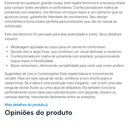
Sawary
Essencial em qualquer guarda-roupa, esta regata feminina é uma peça-chave
Yessica
para compor looks versáteis e confortáveis. Confeccionada em malha de
Moda esportiva
poliamida com elastano, ela oferece um toque macio e um caimento que se
Acessórios
ajusta ao corpo, garantindo liberdade de movimentos. Seu design
minimalista a torna a base perfeita para produções que vão do casual ao
Blusas
sofisticado.
Calçados
Leggings
Este top feminino foi pensado para aliar praticidade e estilo. Seus detalhes
Shorts e Bermudas
incluem:
Tops
Modelagem ajustada ao corpo para um caimento confortável.
Moda íntima
Decote reto e alças finas, que conferem um visual delicado e moderno.
Calcinhas
Confeccionada em malha de poliamida com elastano, proporcionando
Cintas e Modeladores
toque macio e flexibilidade.
Meias
Bojos removíveis, oferecendo versatilidade para você usar como preferir.
Pijamas
Sugestões de Uso e Combinações Esta regata básica é incrivelmente
Sutiãs e Tops
versátil. Para um look casual de verão, combine-a com shorts jeans e
Moda praia
rasteirinhas. Se a ideia é uma produção mais elegante, use-a com uma saia
Biquínis
longa de tecido fluido ou uma calça de alfaiataria. Ela também funciona
Maiôs
perfeitamente como base para sobreposições com jaquetas, blazers ou
Saídas de praia
camisas abertas, transitando facilmente entre as estações.
Personagens
↓
Mais detalhes do produto
A gente se encontra na C&A! ❤/38
Plus size
Blusas e Camisetas
Opiniões do produto
Calças
A Modelo veste tamanho P.
Suas medidas são:
Casacos e Jaquetas
Altura: 175cm / Busto: 81cm / Cintura: 63cm / Quadril: 91cm.
Jeans