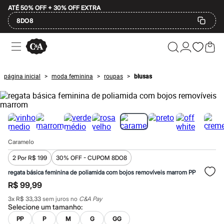
ATÉ 50% OFF + 30% OFF EXTRA
8DO8
Ofertas
Compre por Departamento
Feminino
Masculino
página inicial
moda feminina
roupas
blusas
>
>
>
Infantil
Calçados
Mindse7
Plus Size
Até 20% off
Até 40% off
Até 60% off
Caramelo
A partir de 60% off
Feminino
2 Por R$ 199
30% OFF - CUPOM 8DO8
Em alta
Inverno
regata básica feminina de poliamida com bojos removíveis marrom PP
Alfaiataria
R$ 99,99
Novidades
Roupas
3
x
R$ 33,33
sem juros no
C&A Pay
Blusas e Camisetas
Selecione um
tamanho
:
Básicos
PP
P
M
G
GG