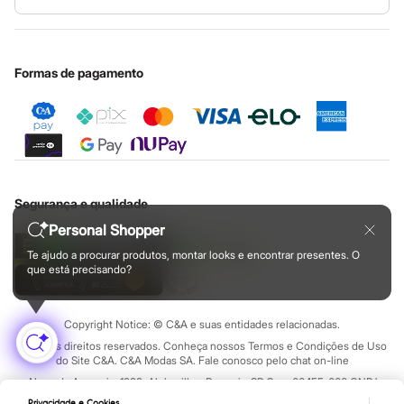
Rasteirinhas
Nossas lojas
Especial Dia dos Pais
Cupons de desconto
Configuração de cookies
Educação financeira
Sandálias
Nossas lojas plus size
Tênis
Cartão presente
Minha privacidade
Sustentabilidade
Diversão
Sobre o cartão presente
Central de ética
Formas de pagamento
Marcas
Baby Club
Fifteen
Miss Fifteen
Palomino
Moda íntima
Calcinhas
Cuecas
Segurança e qualidade
Meias
Pijamas
Personal Shopper
Moda praia
Biquínis e Maiôs
Te ajudo a procurar produtos, montar looks e encontrar presentes. O
Blusas de proteção
que está precisando?
Sungas
Personagens
Bluey
Copyright Notice: © C&A e suas entidades relacionadas.
Disney
Todos os direitos reservados. Conheça nossos Termos e Condições de Uso
Hello Kitty
do Site C&A. C&A Modas SA. Fale conosco pelo chat on-line
Homem Aranha
Alameda Araguaia, 1222, Alphaville - Barueri - SP Cep: 06455-000 CNPJ
Minecraft
45.242.914/0001-05
Naruto
Privacidade e Cookies