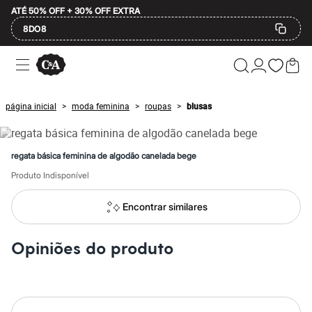
ATÉ 50% OFF + 30% OFF EXTRA
8DO8
Ofertas
Compre por Departamento
Feminino
Masculino
página inicial
moda feminina
roupas
blusas
>
>
>
Infantil
Calçados
Mindse7
Plus Size
regata básica feminina de algodão canelada bege
Até 20% off
Até 40% off
Produto Indisponível
Até 60% off
A partir de 60% off
Encontrar similares
Feminino
Em alta
Inverno
Opiniões do produto
Alfaiataria
Novidades
Roupas
Blusas e Camisetas
Básicos