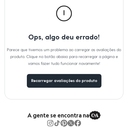
Calças
Casacos e Jaquetas
Jeans
Macacões
Saias
Shorts e Bermudas
Vestidos
Ops, algo deu errado!
Acessórios
Bolsas
Bonés e Chapéus
Parece que tivemos um problema ao carregar as avaliações do
Bijoux
produto. Clique no botão abaixo para recarregar a página e
Cintos
Óculos
vamos fazer tudo funcionar novamente!
Relógios
Calçados
Botas
Recarregar avaliações do produto
Chinelos
Rasteirinhas
Sandálias
Sapatilhas
Tênis
Marcas
City
A gente se encontra na
Clock House
Mindset