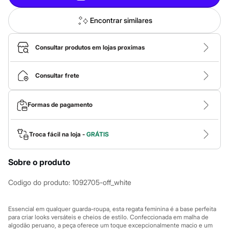
Calças
Casacos e Jaquetas
Jeans
Encontrar similares
Macacões
Saias
Shorts e Bermudas
Consultar produtos em lojas proximas
Vestidos
Acessórios
Bolsas
Consultar frete
Bonés e Chapéus
Bijoux
Cintos
Formas de pagamento
Óculos
Relógios
Calçados
Troca fácil na loja -
GRÁTIS
Botas
Chinelos
Rasteirinhas
Sobre o produto
Sandálias
Sapatilhas
Codigo do produto
:
1092705-off_white
Tênis
Marcas
City
Essencial em qualquer guarda-roupa, esta regata feminina é a base perfeita
Clock House
para criar looks versáteis e cheios de estilo. Confeccionada em malha de
Mindset
algodão peruano, a peça oferece um toque excepcionalmente macio e um