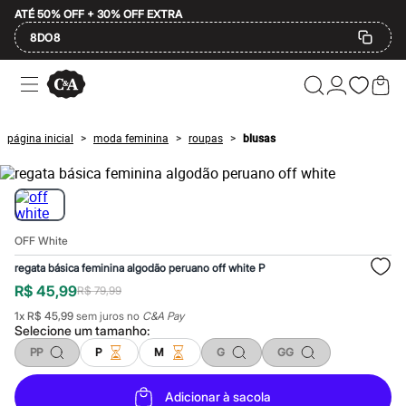
ATÉ 50% OFF + 30% OFF EXTRA
8DO8
Ofertas
Compre por Departamento
Feminino
Masculino
página inicial
moda feminina
roupas
blusas
>
>
>
Infantil
Calçados
Mindse7
Plus Size
Até 20% off
Até 40% off
OFF White
Até 60% off
A partir de 60% off
regata básica feminina algodão peruano off white P
Feminino
R$ 45,99
R$ 79,99
Em alta
Inverno
1
x
R$ 45,99
sem juros no
C&A Pay
Alfaiataria
Selecione um
tamanho
:
Novidades
PP
P
M
G
GG
Roupas
Blusas e Camisetas
Básicos
Adicionar à sacola