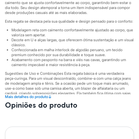
Sawary
caimento que se ajusta confortavelmente ao corpo, garantindo bem-estar o
Yessica
dia todo. Seu design atemporal a torna um item indispensável para compor
Moda esportiva
desde produções casuais até as mais elaboradas.
Acessórios
Esta regata se destaca pela sua qualidade e design pensado para o conforto:
Blusas
Calçados
Modelagem reta com caimento confortavelmente ajustado ao corpo, que
Leggings
valoriza sem apertar.
Shorts e Bermudas
Decote em U e alças largas, que oferecem ótima sustentação e um visual
clássico.
Tops
Confeccionada em malha interlock de algodão peruano, um tecido
Moda íntima
premium conhecido por sua durabilidade e toque suave.
Calcinhas
Acabamento com pesponto na barra e viés nas cavas, garantindo um
Cintas e Modeladores
caimento impecável e maior resistência à peça.
Meias
Pijamas
Sugestões de Uso e Combinações Esta regata básica é uma verdadeira
peça-curinga. Para um visual descontraído, combine-a com uma calça jeans
Sutiãs e Tops
de modelagem ampla e tênis. Se a ocasião pede um toque mais arrumado,
Moda praia
use-a como base sob uma camisa aberta, um blazer de alfaiataria ou um
Biquínis
cardigã, criando sobreposições elegantes. Ela também fica ótima com saias
Maiôs
↓
Mais detalhes do produto
de diferentes comprimentos, adaptando-se facilmente do trabalho ao happy
Saídas de praia
Opiniões do produto
hour.
Personagens
A gente se encontra na C&A! ❤
Plus size
Blusas e Camisetas
Calças
A Modelo veste tamanho P.
Suas medidas são:
Casacos e Jaquetas
Altura: 176cm / Busto: 86cm / Cintura: 63cm / Quadril: 94cm.
Jeans