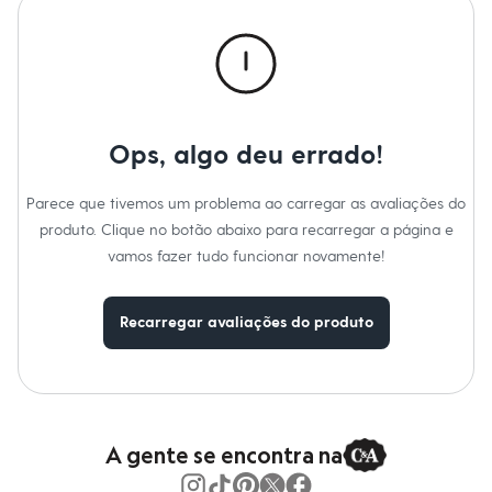
Calças
Casacos e Jaquetas
Jeans
Macacões
Saias
Shorts e Bermudas
Vestidos
Acessórios
Ops, algo deu errado!
Bolsas
Bonés e Chapéus
Bijoux
Parece que tivemos um problema ao carregar as avaliações do
Cintos
produto. Clique no botão abaixo para recarregar a página e
Óculos
vamos fazer tudo funcionar novamente!
Relógios
Calçados
Botas
Chinelos
Recarregar avaliações do produto
Rasteirinhas
Sandálias
Sapatilhas
Tênis
Marcas
City
A gente se encontra na
Clock House
Mindset