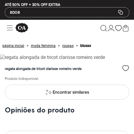
ATÉ 50% OFF + 30% OFF EXTRA
8DO8
Ofertas
Compre por Departamento
Feminino
Masculino
página inicial
moda feminina
roupas
blusas
>
>
>
Infantil
Calçados
Mindse7
Plus Size
regata alongada de tricot clarisse romeiro verde
Até 20% off
Até 40% off
Produto Indisponível
Até 60% off
A partir de 60% off
Feminino
Encontrar similares
Em alta
Inverno
Alfaiataria
Opiniões do produto
Novidades
Roupas
Blusas e Camisetas
Básicos