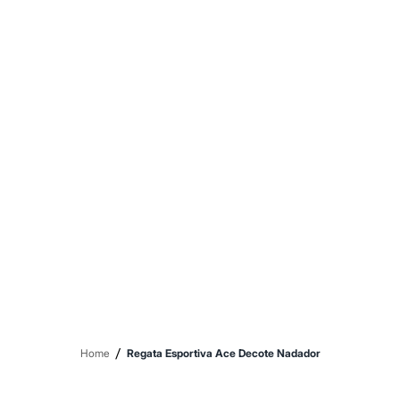
Sawary
Yessica
Moda esportiva
Acessórios
Blusas
Calçados
Leggings
Shorts e Bermudas
Tops
Moda íntima
Calcinhas
Cintas e Modeladores
Meias
Pijamas
Sutiãs e Tops
Moda praia
Biquínis
Maiôs
Saídas de praia
Personagens
Plus size
Blusas e Camisetas
/
Home
Regata Esportiva Ace Decote Nadador
Calças
Casacos e Jaquetas
Jeans