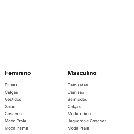
Shorts e Saias
Vestidos
Masculino
Em alta
Dia dos Pais
Inverno
Novidades
Roupas
Bermudas
Camisas
Calças
Camisetas e Regatas
Casacos e Jaquetas
Feminino
Jeans
Masculino
Polos
Acessórios
Blusas
Camisetas
Bolsas e Mochilas
Calças
Camisas
Chapéus e Bonés
Cintos
Vestidos
Bermudas
Carteiras
Saias
Calças
Óculos
Casacos
Moda Íntima
Relógios
Calçados
Moda Praia
Jaquetas e Casacos
Botas
Moda Íntima
Moda Praia
Chinelos