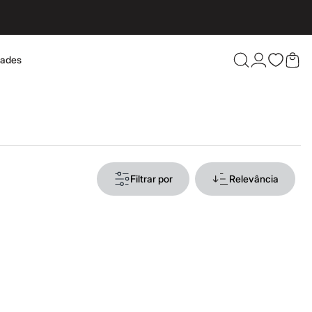
dades
Confira 
Filtrar por
Relevância