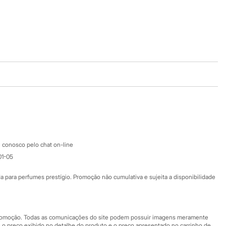
Baixe o app
Google store
Apple store
Atendimento
 conosco pelo chat on-line
01-05
Ajuda
Fale conosco
ara perfumes prestígio. Promoção não cumulativa e sujeita a disponibilidade
Nossas lojas
Nossas lojas plus size
Central de ética
 promoção. Todas as comunicações do site podem possuir imagens meramente
 o preço exibido no detalhe do produto e o preço apresentado no carrinho de