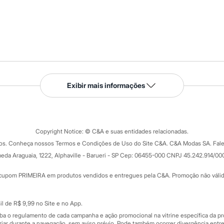
Serviços
Exibir mais informações
Tipos de serviços
o C&A
Clique e retire
Trocas e devoluções
ograma
Copyright Notice: © C&A e suas entidades relacionadas.
Formas de pagamento
dos. Conheça nossos Termos e Condições de Uso do Site C&A. C&A Modas SA. Fale
Todas as vantagens
ay
eda Araguaia, 1222, Alphaville - Barueri - SP Cep: 06455-000 CNPJ 45.242.914/00
Minha C&A
rtão
Cupons de desconto
cupom PRIMEIRA em produtos vendidos e entregues pela C&A. Promoção não válida p
Cartão presente
atórios
Sobre o cartão presente
nceira
l de R$ 9,99 no Site e no App.
de
iba o regulamento de cada campanha e ação promocional na vitrine específica da
iar durante a navegação, sem aviso prévio. Pode também ocorrer divergência entre