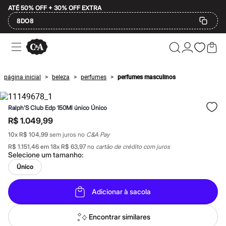
ATÉ 50% OFF + 30% OFF EXTRA
8DO8
Ofertas
Compre por Departamento
Feminino
Masculino
página inicial
beleza
perfumes
perfumes masculinos
>
>
>
Infantil
Calçados
Mindse7
Ralph'S Club Edp 150Ml único Único
Plus Size
Até 20% off
R$ 1.049,99
Até 40% off
10
x
R$ 104,99
sem juros no
C&A Pay
Até 60% off
A partir de 60% off
R$ 1.151,46
em
18
x
R$ 63,97
no
cartão de crédito com juros
Feminino
Selecione um
tamanho
:
Em alta
Único
Inverno
Alfaiataria
Novidades
Adicionar à sacola
Roupas
Blusas e Camisetas
Encontrar similares
Básicos