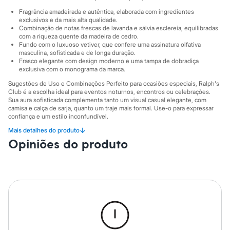
Sawary
Yessica
Fragrância amadeirada e autêntica, elaborada com ingredientes
Moda esportiva
exclusivos e da mais alta qualidade.
Combinação de notas frescas de lavanda e sálvia esclereia, equilibradas
Acessórios
com a riqueza quente da madeira de cedro.
Blusas
Fundo com o luxuoso vetiver, que confere uma assinatura olfativa
Calçados
masculina, sofisticada e de longa duração.
Leggings
Frasco elegante com design moderno e uma tampa de dobradiça
Shorts e Bermudas
exclusiva com o monograma da marca.
Tops
Sugestões de Uso e Combinações Perfeito para ocasiões especiais, Ralph's
Moda íntima
Club é a escolha ideal para eventos noturnos, encontros ou celebrações.
Calcinhas
Sua aura sofisticada complementa tanto um visual casual elegante, com
Cintas e Modeladores
camisa e calça de sarja, quanto um traje mais formal. Use-o para expressar
Meias
confiança e um estilo inconfundível.
Pijamas
↓
Mais detalhes do produto
Sutiãs e Tops
A gente se encontra na C&A! ❤
Moda praia
Opiniões do produto
Informacoes gerais:
Biquínis
Maiôs
Cor
:
Único
Marcas
:
Ralph Lauren
Saídas de praia
Personagens
Plus size
Blusas e Camisetas
Calças
Casacos e Jaquetas
Jeans