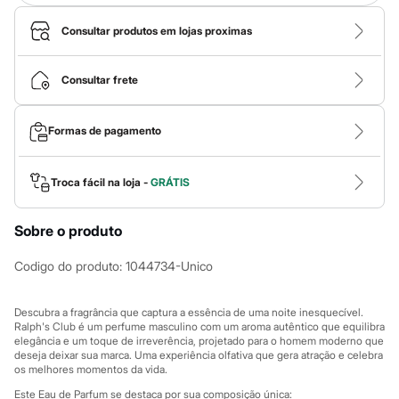
Calças
Casacos e Jaquetas
Consultar produtos em lojas proximas
Jeans
Macacões
Saias
Consultar frete
Shorts e Bermudas
Vestidos
Acessórios
Bolsas
Formas de pagamento
Bonés e Chapéus
Bijoux
Cintos
Troca fácil na loja -
GRÁTIS
Óculos
Relógios
Calçados
Sobre o produto
Botas
Chinelos
Codigo do produto
:
1044734-Unico
Rasteirinhas
Sandálias
Sapatilhas
Descubra a fragrância que captura a essência de uma noite inesquecível.
Tênis
Ralph's Club é um perfume masculino com um aroma autêntico que equilibra
Marcas
elegância e um toque de irreverência, projetado para o homem moderno que
City
deseja deixar sua marca. Uma experiência olfativa que gera atração e celebra
Clock House
os melhores momentos da vida.
Mindset
Este Eau de Parfum se destaca por sua composição única: