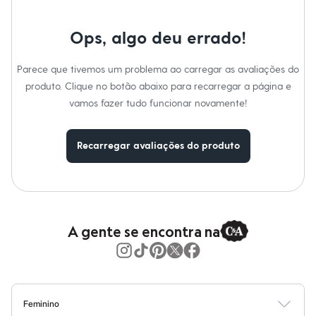
Moda esportiva
Shorts e Saias
Vestidos
Ops, algo deu errado!
Masculino
Em alta
Dia dos Pais
Parece que tivemos um problema ao carregar as avaliações do
Inverno
produto. Clique no botão abaixo para recarregar a página e
Novidades
vamos fazer tudo funcionar novamente!
Roupas
Bermudas
Camisas
Calças
Recarregar avaliações do produto
Camisetas e Regatas
Casacos e Jaquetas
Jeans
Polos
Acessórios
Bolsas e Mochilas
A gente se encontra na
Chapéus e Bonés
Cintos
Carteiras
Óculos
Relógios
Calçados
Feminino
Botas