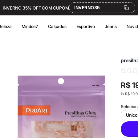
INVERNO35
INVERNO 35% OFF COM CUPOM
Beleza
Mindse7
Calçados
Esportivo
Jeans
Novi
presilh
R$ 1
1
x
R$ 19,9
Selecio
Unico