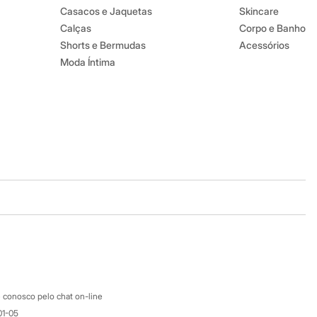
Casacos e Jaquetas
Skincare
Calças
Corpo e Banho
Shorts e Bermudas
Acessórios
Moda Íntima
Baixe o app
Google store
Apple store
Atendimento
 conosco pelo chat on-line
01-05