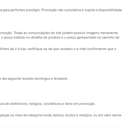
Ajuda
Fale conosco
ara perfumes prestígio. Promoção não cumulativa e sujeita a disponibilidade
Nossas lojas
Nossas lojas plus size
Central de ética
 promoção. Todas as comunicações do site podem possuir imagens meramente
 o preço exibido no detalhe do produto e o preço apresentado no carrinho de
Eventos
Antes de ir à loja, certifique-se de que recebeu o e-mail confirmando que o
Especial Dia dos Pais
dia seguinte (exceto domingos e feriados).
a de eletrônicos, relógios, cosméticos e itens em promoção.
peças ou mais da categoria moda, beleza, óculos e relógios, ou em valor acima