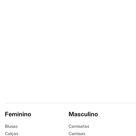
Sapatos
Tipo de Cabel
Sandálias e Papetes
Tênis
Cor
:
Rosa
Moda esportiva
Marcas
:
Proart
Acessórios
Bermudas
Camisetas
Calças
Calçados
Regatas
Moda íntima
Cuecas
Meias
Pijamas
Moda praia
Personagens
Plus size
Blusas e Camisetas
Calças
Camisas
Casacos e Jaquetas
Feminino
Masculino
Jeans
Moda esportiva
Blusas
Camisetas
Shorts e Bermudas
Calças
Camisas
Todos os produtos