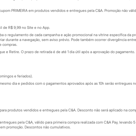
Minha C&A
rtão
Cupons de desconto
cupom PRIMEIRA em produtos vendidos e entregues pela C&A. Promoção não válida p
Cartão presente
atórios
Sobre o cartão presente
nceira
l de R$ 9,99 no Site e no App.
de
iba o regulamento de cada campanha e ação promocional na vitrine específica da
iar durante a navegação, sem aviso prévio. Pode também ocorrer divergência entre
de compras.
 e Retire. O prazo de retirada é de até 1 dia útil após a aprovação do pagamento. 
omingos e feriados).
mesmo dia e pedidos com o pagamentos aprovados após as 10h serão entregues no 
Segurança e qualidade
ara produtos vendidos e entregues pela C&A. Desconto não será aplicado na compr
ntregues pela C&A, válido para primeira compra realizada com C&A Pay, levando 5 
s em promoção. Descontos não cumulativos.