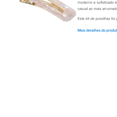
Shorts e Saias
moderno e sofisticado é 
Vestidos
casual ao mais arrumad
Masculino
Em alta
Este kit de presilhas fo
Dia dos Pais
incluem:
Inverno
Novidades
Mais detalhes do produ
Roupas
Design retangular v
Bermudas
Kit com 2 unidades, i
Camisas
Base de metal em to
Calças
Camisetas e Regatas
cabelo.
Casacos e Jaquetas
Estrutura confeccion
Jeans
Polos
Sugestões de Uso e Comb
Acessórios
penteado meio-preso ou 
Bolsas e Mochilas
Chapéus e Bonés
cabelo. Elas são perfei
Cintos
sofisticação ou para da
Carteiras
acessórios dourados pa
Óculos
Relógios
A gente se encontra na
Calçados
Botas
Chinelos
Informacoes gerai