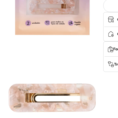
Fo
Tr