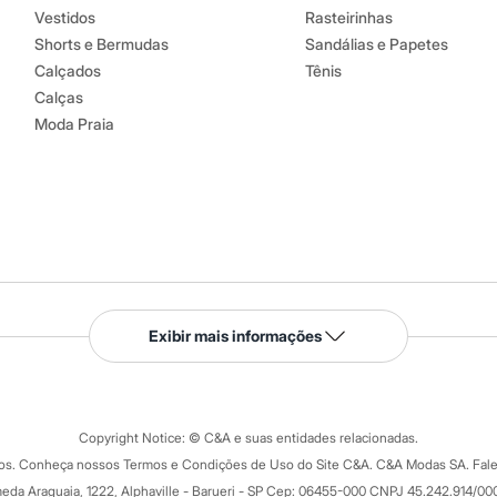
Vestidos
Rasteirinhas
Shorts e Bermudas
Sandálias e Papetes
Calçados
Tênis
Calças
Moda Praia
Serviços
Exibir mais informações
Tipos de serviços
o C&A
Clique e retire
Trocas e devoluções
ograma
Copyright Notice: © C&A e suas entidades relacionadas.
Formas de pagamento
dos. Conheça nossos Termos e Condições de Uso do Site C&A. C&A Modas SA. Fale
Todas as vantagens
ay
eda Araguaia, 1222, Alphaville - Barueri - SP Cep: 06455-000 CNPJ 45.242.914/00