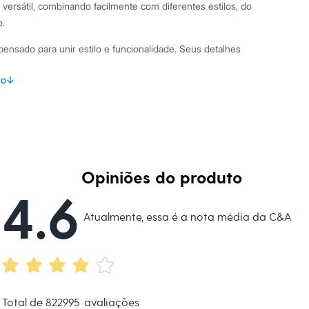
versátil, combinando facilmente com diferentes estilos, do
o.
i pensado para unir estilo e funcionalidade. Seus detalhes
to
↓
azado com um elegante acabamento com efeito marmorizado.
deal para criar penteados criativos e simétricos.
m dourado que oferece fixação segura para todos os tipos de
ada em acrílico, um material leve que não pesa nos fios.
Opiniões do produto
inações Use as presilhas para prender a franja, criar um
4.6
simplesmente adicionar um detalhe estiloso na lateral do
Atualmente, essa é a nota média da C&A
tas para complementar um look de trabalho com um toque de
r um up no visual do fim de semana. Combine com outros
ra criar uma composição harmônica e moderna.
 C&A! ❤
Total de
822995
avaliações
s: