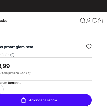
dades
Confira 
as proart glam rosa
(
0
)
9,99
9
sem juros no
C&A Pay
ne um
tamanho
:
Adicionar à sacola