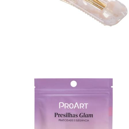
Casacos e Jaquetas
Jeans
Macacões
Saias
Shorts e Bermudas
Vestidos
Acessórios
Bolsas
Bonés e Chapéus
Bijoux
Cintos
Óculos
Relógios
Calçados
Botas
Chinelos
Rasteirinhas
Sandálias
Sapatilhas
Tênis
Marcas
City
Clock House
Mindset
Sawary