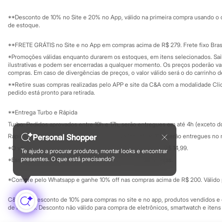
Sustentabilidade
Sandálias
Solicite seu ca
Mapa do site
Tênis
**Desconto de 10% no Site e 20% no App, válido na primeira compra usando o 
Governança
Diversão
Investidores
de estoque.
Marcas
Ouvidoria / Rel
Sala de imprensa
Baby Club
Educação fina
**FRETE GRÁTIS no Site e no App em compras acima de R$ 279. Frete fixo Brasi
Fifteen
Privacidade
Sustentabilida
*Promoções válidas enquanto durarem os estoques, em itens selecionados. Sa
Miss Fifteen
Configuração de cookies
ilustrativas e podem ser encerradas a qualquer momento. Os preços poderão var
Palomino
Minha privacidade
compras. Em caso de divergências de preços, o valor válido será o do carrinho 
Moda íntima
**Retire suas compras realizadas pelo APP e site da C&A com a modalidade Clique
Calcinhas
pedido está pronto para retirada.
Cuecas
Meias
**Entrega Turbo e Rápida
Pijamas
Moda praia
Turbo: Pedidos aprovados entre 10h e 17h, serão entregues em até 4h (exceto d
Biquínis e Maiôs
Personal Shopper
Rápida: Pedidos com os pagamentos aprovados até as 10h, serão entregues no 
Blusas de proteção
*O valor do frete para o turbo é R$ 24,99 e para a rápida é R$ 14,99.
Sungas
Te ajudo a procurar produtos, montar looks e encontrar
Formas de pagamento
Personagens
presentes. O que está precisando?
*Essa condição ainda não estará disponível em todas as lojas.
Bluey
Disney
*Compre pelo Whatsapp e ganhe 10% off nas compras acima de R$ 200. Válido p
Hello Kitty
Homem Aranha
C&A Pay: desconto de 10% para compras no site e no app, produtos vendidos e e
Minecraft
de R$ 400. Desconto não válido para compra de eletrônicos, smartwatch e iten
Naruto
Patrulha Canina