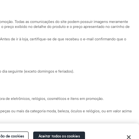
Nossas lojas
Nossas lojas plus size
Central de ética
 promoção. Todas as comunicações do site podem possuir imagens meramente
 o preço exibido no detalhe do produto e o preço apresentado no carrinho de
Eventos
Antes de ir à loja, certifique-se de que recebeu o e-mail confirmando que o
Especial Dia dos Pais
dia seguinte (exceto domingos e feriados).
a de eletrônicos, relógios, cosméticos e itens em promoção.
peças ou mais da categoria moda, beleza, óculos e relógios, ou em valor acima
 Fale conosco pelo
chat on-line
- Alameda Araguaia, 1222, Alphaville - Barueri -
ão de cookies
Aceitar todos os cookies