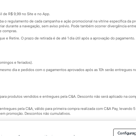
Cartão presente
atórios
Sobre o cartão presente
nceira
l de R$ 9,99 no Site e no App.
de
iba o regulamento de cada campanha e ação promocional na vitrine específica da
iar durante a navegação, sem aviso prévio. Pode também ocorrer divergência entre
de compras.
 e Retire. O prazo de retirada é de até 1 dia útil após a aprovação do pagamento. 
omingos e feriados).
mesmo dia e pedidos com o pagamentos aprovados após as 10h serão entregues no 
Segurança e qualidade
ara produtos vendidos e entregues pela C&A. Desconto não será aplicado na compr
ntregues pela C&A, válido para primeira compra realizada com C&A Pay, levando 5 
s em promoção. Descontos não cumulativos.
rvados.
Conheça nossos Termos e Condições de Uso do Site C&A
. C&A Modas SA.
Configuraç