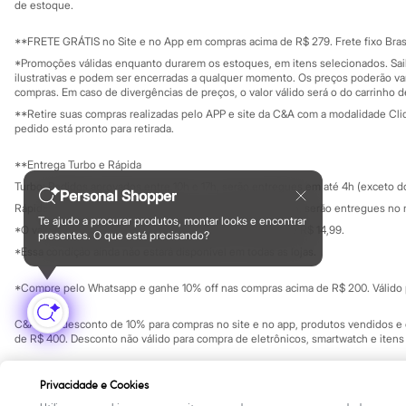
Yessica
Investidores
de estoque.
Ouvidoria / Rel
Moda esportiva
Sala de imprensa
Acessórios
Educação fina
**FRETE GRÁTIS no Site e no App em compras acima de R$ 279. Frete fixo Brasi
Blusas
Privacidade
Sustentabilida
*Promoções válidas enquanto durarem os estoques, em itens selecionados. Sa
Calçados
Configuração de cookies
ilustrativas e podem ser encerradas a qualquer momento. Os preços poderão var
Leggings
Minha privacidade
compras. Em caso de divergências de preços, o valor válido será o do carrinho 
Shorts e Bermudas
**Retire suas compras realizadas pelo APP e site da C&A com a modalidade Clique
Tops
pedido está pronto para retirada.
Moda íntima
Calcinhas
**Entrega Turbo e Rápida
Cintas e Modeladores
Meias
Turbo: Pedidos aprovados entre 10h e 17h, serão entregues em até 4h (exceto d
Personal Shopper
Pijamas
Rápida: Pedidos com os pagamentos aprovados até as 10h, serão entregues no 
Sutiãs e Tops
Te ajudo a procurar produtos, montar looks e encontrar
*O valor do frete para o turbo é R$ 24,99 e para a rápida é R$ 14,99.
Moda praia
presentes. O que está precisando?
Formas de pagamento
Biquínis
*Essa condição ainda não estará disponível em todas as lojas.
Maiôs
Saídas de praia
*Compre pelo Whatsapp e ganhe 10% off nas compras acima de R$ 200. Válido p
Personagens
Plus size
C&A Pay: desconto de 10% para compras no site e no app, produtos vendidos e e
Blusas e Camisetas
de R$ 400. Desconto não válido para compra de eletrônicos, smartwatch e iten
Calças
Casacos e Jaquetas
Copyright Notice: © C&A e suas entidades relacionadas. Todos os direitos rese
Jeans
Privacidade e Cookies
SP Cep: 06455-000 CNPJ 45.242.914/0001-05
Moda esportiva