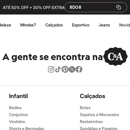
8DO8
ATÉ 50% OFF + 30% OFF EXTRA
Beleza
Mindse7
Calçados
Esportivo
Jeans
Novi
A gente se encontra na
Infantil
Calçados
Bodies
Botas
Conjuntos
Sapatos e Mocassins
Vestidos
Rasteirinhas
Shorts e Bermudas
Sandálias e Papetes