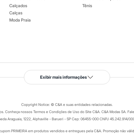
Calçados
Tênis
Calças
Moda Praia
Serviços
Exibir mais informações
Tipos de serviços
o C&A
Clique e retire
Trocas e devoluções
ograma
Copyright Notice: © C&A e suas entidades relacionadas.
Formas de pagamento
dos. Conheça nossos Termos e Condições de Uso do Site C&A. C&A Modas SA. Fale
Todas as vantagens
ay
eda Araguaia, 1222, Alphaville - Barueri - SP Cep: 06455-000 CNPJ 45.242.914/00
Minha C&A
rtão
Cupons de desconto
cupom PRIMEIRA em produtos vendidos e entregues pela C&A. Promoção não válida p