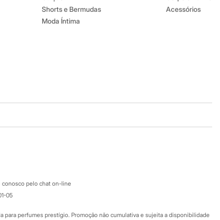
Shorts e Bermudas
Acessórios
Moda Íntima
Baixe o app
Google store
Apple store
Atendimento
 conosco pelo chat on-line
01-05
Ajuda
Fale conosco
ara perfumes prestígio. Promoção não cumulativa e sujeita a disponibilidade